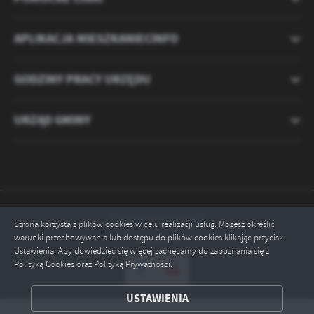
APLIKACJA MIESZKANIECINFO
GODZINY PRACY URZĘDU
URZĄD GMINY
Odwiedzin: 2121307
Strona korzysta z plików cookies w celu realizacji usług. Możesz określić
warunki przechowywania lub dostępu do plików cookies klikając przycisk
Online: 5
Ustawienia. Aby dowiedzieć się więcej zachęcamy do zapoznania się z
Polityką Cookies oraz Polityką Prywatności.
ZAPISZ WYBRANE
USTAWIENIA