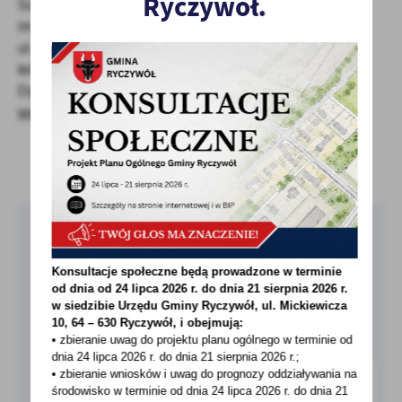
Ryczywół.
Szkoła Podstawowa
w Ryczywole
treści w postaci wiadomości, ofert, komunikatów mediów
im. Powstańców Wielkopolskich
społecznościowych.
ul. Szkolna 1, 64-630 Ryczywół
tel. 67 28 37 026, 67 28 37 104
Dyrektor: Iwona Kowalska
www.spryczywol.pl
UDOSTĘPNIJ
Pobierz bezpłatną aplikację
MieszkaniecINFO!
Konsultacje społeczne będą prowadzone w terminie
od dnia od 24 lipca 2026 r. do dnia 21 sierpnia 2026 r.
w siedzibie Urzędu Gminy
Ryczywół, ul. Mickiewicza
O APLIKACJI
10, 64 – 630 Ryczywół, i obejmują:
• zbieranie uwag do projektu planu ogólnego w terminie od
dnia 24 lipca 2026 r. do dnia 21 sierpnia 2026 r.;
• zbieranie wniosków i uwag do prognozy oddziaływania na
środowisko w terminie od dnia 24 lipca 2026 r. do dnia 21