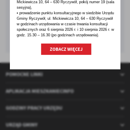
Mickiewicza 10, 64 – 630 Ryczywół, pokój
numer 19 (sala
sesyjna),
• prowadzenie punktu konsultacyjnego w siedzibie Urzędu
Gminy Ryczywół, ul. Mickiewicza 10, 64 – 630 Ryczywół
w godzinach
urzędowania w czasie trwania konsultacji
społecznych oraz 6 sierpnia 2026 r. i 10 sierpnia 2026 r. w
godz. 15.30 – 16.30 (po godzinach
urzędowania).
ZOBACZ WIĘCEJ
POMOCNE LINKI
APLIKACJA MIESZKANIECINFO
GODZINY PRACY URZĘDU
URZĄD GMINY