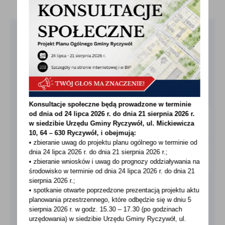
treści w postaci wiadomości, ofert, komunikatów mediów
społecznościowych.
Pobierz bezpłatną aplikację
MieszkaniecINFO!
O APLIKACJI
Konsultacje społeczne będą prowadzone w terminie
od dnia od 24 lipca 2026 r. do dnia 21 sierpnia 2026 r.
w siedzibie Urzędu Gminy
Ryczywół, ul. Mickiewicza
10, 64 – 630 Ryczywół, i obejmują:
• zbieranie uwag do projektu planu ogólnego w terminie od
dnia 24 lipca 2026 r. do dnia 21 sierpnia 2026 r.;
• zbieranie wniosków i uwag do prognozy oddziaływania na
środowisko w terminie od dnia 24 lipca 2026 r. do dnia 21
sierpnia 2026 r.;
• spotkanie otwarte poprzedzone prezentacją projektu aktu
planowania przestrzennego, które odbędzie się w dniu 5
sierpnia 2026 r.
w godz. 15.30 – 17.30 (po godzinach
urzędowania) w siedzibie Urzędu Gminy Ryczywół, ul.