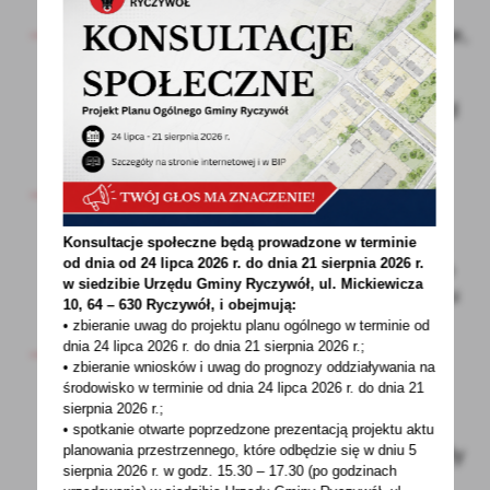
równowagę wodno-elektrolitową;
jeśli odczuwamy zawroty głowy, osłabienie,
niepokój lub dotkliwe pragnienie i ból
głowy, należy skontaktować się z
dyspozytorem medycznym, dzwoniąc pod
numer alarmowy. Jeśli to możliwe należy
przenieść się w chłodne miejsce;
należny unikać skrajnych temperatur –
osoby, które pracują w klimatyzowanych
pokojach nie powinny od razu wychodzić
Konsultacje społeczne będą prowadzone w terminie
od dnia od 24 lipca 2026 r. do dnia 21 sierpnia 2026 r.
na zewnątrz, gdzie panuje upał – może to
w siedzibie Urzędu Gminy
Ryczywół, ul. Mickiewicza
spowodować szok termiczny, zwłaszcza u
10, 64 – 630 Ryczywół, i obejmują:
starszych i bardzo młodych ludzi;
• zbieranie uwag do projektu planu ogólnego w terminie od
dnia 24 lipca 2026 r. do dnia 21 sierpnia 2026 r.;
będąc nad wodą należy pamiętać, że nie
• zbieranie wniosków i uwag do prognozy oddziaływania na
wolno gwałtownie wchodzić do niej
środowisko w terminie od dnia 24 lipca 2026 r. do dnia 21
bezpośrednio po opalaniu – zanim
sierpnia 2026 r.;
zaczniemy pływać, należy opłukać ciało
• spotkanie otwarte poprzedzone prezentacją projektu aktu
planowania przestrzennego, które odbędzie się w dniu 5
wodą, do której wchodzimy i dopiero wtedy
sierpnia 2026 r.
w godz. 15.30 – 17.30 (po godzinach
powoli się w niej zanurzyć;