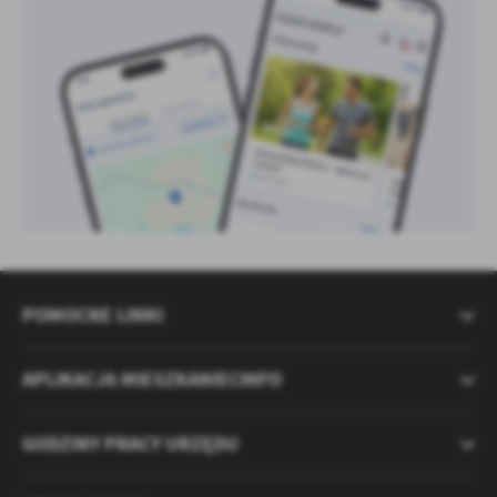
POMOCNE LINKI
APLIKACJA MIESZKANIECINFO
GODZINY PRACY URZĘDU