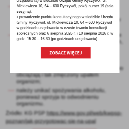
urzędowania) w siedzibie Urzędu Gminy Ryczywół, ul.
będąc w podróży, należy częściej robić
Mickiewicza 10, 64 – 630 Ryczywół, pokój
numer 19 (sala
sesyjna),
przerwy i odpoczywać w zacienionych
• prowadzenie punktu konsultacyjnego w siedzibie Urzędu
miejscach, by złagodzić negatywny wpływ
Gminy Ryczywół, ul. Mickiewicza 10, 64 – 630 Ryczywół
wysokich temperatur na koncentrację;
w godzinach
urzędowania w czasie trwania konsultacji
społecznych oraz 6 sierpnia 2026 r. i 10 sierpnia 2026 r. w
w upalne dni należy przygotowywać lekkie
godz. 15.30 – 16.30 (po godzinach
urzędowania).
posiłki, bazujące na owocach i warzywach,
które dostarczają organizmowi
ZOBACZ WIĘCEJ
niezbędnych składników mineralnych i
witamin, a unikać tłustych, smażonych i
wysokokalorycznych dań, które dodatkowo
obciążają i tak zmęczony upałem
organizm;
należy unikać spożywania alkoholu,
ponieważ sprzyja to odwodnieniu
organizmu.
Żródło: KG PSP
https://www.gov.pl/web/kwpsp-
poznan/jak-przygotowac-sie-na-upal