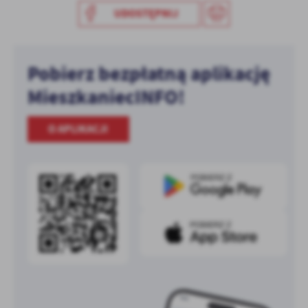
UDOSTĘPNIJ
Pobierz bezpłatną aplikację
MieszkaniecINFO!
O APLIKACJI