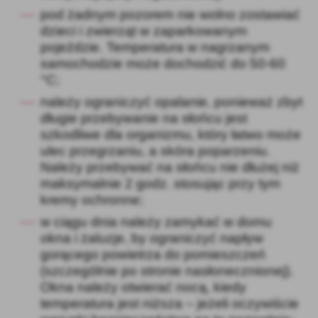
Firmy te działają w charakterze pośredników prezentujących nasze
pod żadnym pozorem nie wolno zostawiać
treści w postaci wiadomości, ofert, komunikatów mediów
dzieci i zwierząt w zaparkowanym
społecznościowych.
pojeździe. Temperatura w nagrzanym
samochodzie może dochodzić do 50-60
°C;
należy ograniczyć opalanie, ponieważ zbyt
długie przebywanie na słońcu jest
szkodliwe dla organizmu, który łatwo może
ulec przegrzaniu, a skóra poparzeniu.
Należy przebywać na słońcu nie dłużej niż
maksymalnie 2 godz. stosując przy tym
kremy ochronne;
w ciągu dnia należy zamykać w domu
okna i żaluzje, by ograniczyć napływ
gorącego powietrza do pomieszczeń
(szczególnie po stronie nasłonecznionej).
Okna należy otwierać nocą, kiedy
temperatura jest niższa – jeżeli oczywiście