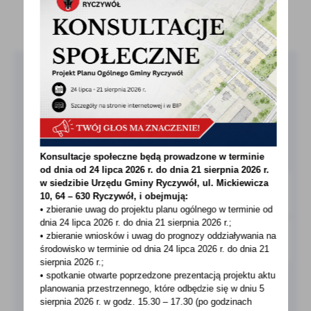
treści w postaci wiadomości, ofert, komunikatów mediów
UDOSTĘPNIJ
społecznościowych.
Pobierz bezpłatną aplikację
MieszkaniecINFO!
O APLIKACJI
Konsultacje społeczne będą prowadzone w terminie
od dnia od 24 lipca 2026 r. do dnia 21 sierpnia 2026 r.
w siedzibie Urzędu Gminy
Ryczywół, ul. Mickiewicza
10, 64 – 630 Ryczywół, i obejmują:
• zbieranie uwag do projektu planu ogólnego w terminie od
dnia 24 lipca 2026 r. do dnia 21 sierpnia 2026 r.;
• zbieranie wniosków i uwag do prognozy oddziaływania na
środowisko w terminie od dnia 24 lipca 2026 r. do dnia 21
sierpnia 2026 r.;
• spotkanie otwarte poprzedzone prezentacją projektu aktu
planowania przestrzennego, które odbędzie się w dniu 5
sierpnia 2026 r.
w godz. 15.30 – 17.30 (po godzinach