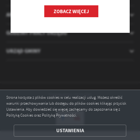
ZOBACZ WIĘCEJ
APLIKACJA MIESZKANIECINFO
GODZINY PRACY URZĘDU
URZĄD GMINY
Odwiedzin: 2121320
Strona korzysta z plików cookies w celu realizacji usług. Możesz określić
warunki przechowywania lub dostępu do plików cookies klikając przycisk
Online: 1
Ustawienia. Aby dowiedzieć się więcej zachęcamy do zapoznania się z
Polityką Cookies oraz Polityką Prywatności.
ZAPISZ WYBRANE
USTAWIENIA