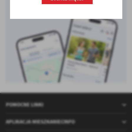
POMOCNE LINKI
APLIKACJA MIESZKANIECINFO