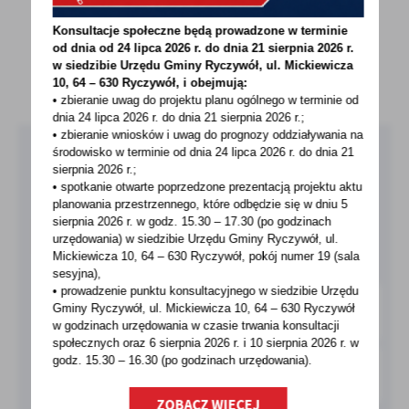
Konsultacje społeczne będą prowadzone w terminie
od dnia od 24 lipca 2026 r. do dnia 21 sierpnia 2026 r.
w siedzibie Urzędu Gminy
Ryczywół, ul. Mickiewicza
UDOSTĘPNIJ
10, 64 – 630 Ryczywół, i obejmują:
• zbieranie uwag do projektu planu ogólnego w terminie od
dnia 24 lipca 2026 r. do dnia 21 sierpnia 2026 r.;
• zbieranie wniosków i uwag do prognozy oddziaływania na
Pobierz bezpłatną aplikację
środowisko w terminie od dnia 24 lipca 2026 r. do dnia 21
sierpnia 2026 r.;
MieszkaniecINFO!
• spotkanie otwarte poprzedzone prezentacją projektu aktu
planowania przestrzennego, które odbędzie się w dniu 5
sierpnia 2026 r.
w godz. 15.30 – 17.30 (po godzinach
O APLIKACJI
urzędowania) w siedzibie Urzędu Gminy Ryczywół, ul.
Mickiewicza 10, 64 – 630 Ryczywół, pokój
numer 19 (sala
sesyjna),
• prowadzenie punktu konsultacyjnego w siedzibie Urzędu
Gminy Ryczywół, ul. Mickiewicza 10, 64 – 630 Ryczywół
w godzinach
urzędowania w czasie trwania konsultacji
społecznych oraz 6 sierpnia 2026 r. i 10 sierpnia 2026 r. w
godz. 15.30 – 16.30 (po godzinach
urzędowania).
ZOBACZ WIĘCEJ