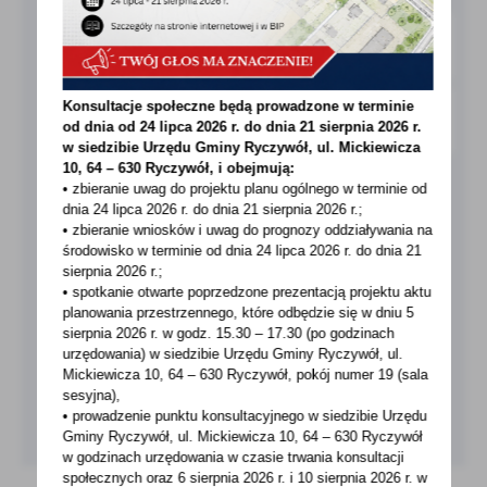
treści w postaci wiadomości, ofert, komunikatów mediów
społecznościowych.
Konsultacje społeczne będą prowadzone w terminie
od dnia od 24 lipca 2026 r. do dnia 21 sierpnia 2026 r.
w siedzibie Urzędu Gminy
Ryczywół, ul. Mickiewicza
10, 64 – 630 Ryczywół, i obejmują:
• zbieranie uwag do projektu planu ogólnego w terminie od
dnia 24 lipca 2026 r. do dnia 21 sierpnia 2026 r.;
• zbieranie wniosków i uwag do prognozy oddziaływania na
środowisko w terminie od dnia 24 lipca 2026 r. do dnia 21
sierpnia 2026 r.;
• spotkanie otwarte poprzedzone prezentacją projektu aktu
planowania przestrzennego, które odbędzie się w dniu 5
sierpnia 2026 r.
w godz. 15.30 – 17.30 (po godzinach
urzędowania) w siedzibie Urzędu Gminy Ryczywół, ul.
Mickiewicza 10, 64 – 630 Ryczywół, pokój
numer 19 (sala
sesyjna),
• prowadzenie punktu konsultacyjnego w siedzibie Urzędu
Gminy Ryczywół, ul. Mickiewicza 10, 64 – 630 Ryczywół
w godzinach
urzędowania w czasie trwania konsultacji
społecznych oraz 6 sierpnia 2026 r. i 10 sierpnia 2026 r. w