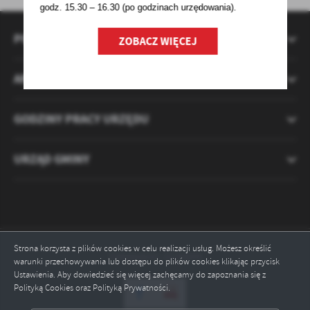
godz. 15.30 – 16.30 (po godzinach
urzędowania).
POMOCNE LINKI
ZOBACZ WIĘCEJ
APLIKACJA MIESZKANIECINFO
GODZINY PRACY URZĘDU
URZĄD GMINY
Strona korzysta z plików cookies w celu realizacji usług. Możesz określić
Odwiedzin: 2120895
warunki przechowywania lub dostępu do plików cookies klikając przycisk
Ustawienia. Aby dowiedzieć się więcej zachęcamy do zapoznania się z
Polityką Cookies oraz Polityką Prywatności.