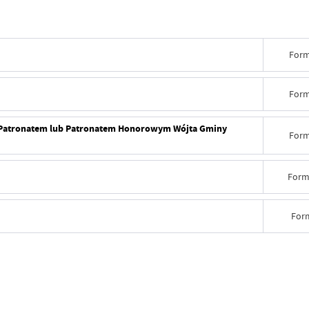
Form
Form
 Patronatem lub Patronatem Honorowym Wójta Gminy
Form
Form
For