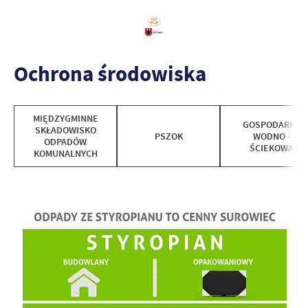
Ochrona środowiska
MIĘDZYGMINNE
GOSPODARKA
SKŁADOWISKO
PSZOK
WODNO -
ODPADÓW
ŚCIEKOWA
KOMUNALNYCH