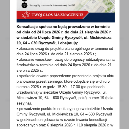
administracyjnego w sprawie ustalenia
lokalizacji inwestycji...
Konsultacje społeczne będą prowadzone w terminie
od dnia od 24 lipca 2026 r. do dnia 21 sierpnia 2026 r.
w siedzibie Urzędu Gminy
Ryczywół, ul. Mickiewicza
10, 64 – 630 Ryczywół, i obejmują:
• zbieranie uwag do projektu planu ogólnego w terminie od
dnia 24 lipca 2026 r. do dnia 21 sierpnia 2026 r.;
30 - 08 - 2023
• zbieranie wniosków i uwag do prognozy oddziaływania na
środowisko w terminie od dnia 24 lipca 2026 r. do dnia 21
Dyżur specjalistów GKRPA - wrzesień 2023
sierpnia 2026 r.;
• spotkanie otwarte poprzedzone prezentacją projektu aktu
planowania przestrzennego, które odbędzie się w dniu 5
sierpnia 2026 r.
w godz. 15.30 – 17.30 (po godzinach
urzędowania) w siedzibie Urzędu Gminy Ryczywół, ul.
Mickiewicza 10, 64 – 630 Ryczywół, pokój
numer 19 (sala
sesyjna),
• prowadzenie punktu konsultacyjnego w siedzibie Urzędu
Gminy Ryczywół, ul. Mickiewicza 10, 64 – 630 Ryczywół
w godzinach
urzędowania w czasie trwania konsultacji
30 - 08 - 2023
społecznych oraz 6 sierpnia 2026 r. i 10 sierpnia 2026 r. w