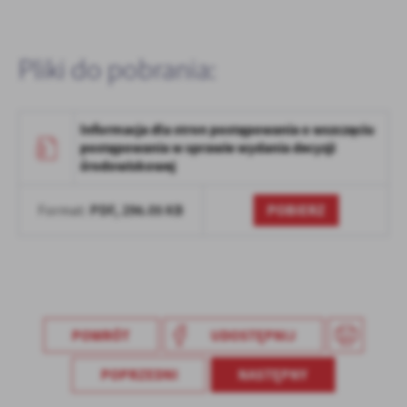
Firmy te działają w charakterze pośredników prezentujących nasze
treści w postaci wiadomości, ofert, komunikatów mediów
społecznościowych.
Pliki do pobrania:
Informacja dla stron postępowania o wszczęciu
postępowania w sprawie wydania decyzji
środowiskowej
PDF,
296.05 KB
POBIERZ
Format:
POWRÓT
UDOSTĘPNIJ
POPRZEDNI
NASTĘPNY