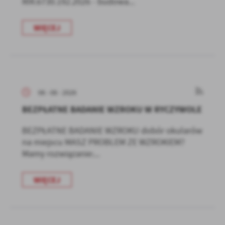
RIR.6730.192.2026 - budowa...
WIĘCEJ
06 - 08 - 2026
BEZPŁATNE BADANIE WZROKU W RYCZYWOLE
BEZPŁATNE BADANIE WZROKU dobór okularów
na miejscu MASZ PROBLEM ZE WZROKIEM?
Mamy rozwiązanie:...
WIĘCEJ