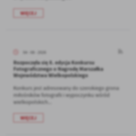
WIĘCEJ
04 - 08 - 2026
Rozpoczęła się 8. edycja Konkursu
Fotograficznego o Nagrodę Marszałka
Województwa Wielkopolskiego
Konkurs jest adresowany do szerokiego grona
miłośników fotografii i wypoczynku wśród
wielkopolskich...
WIĘCEJ