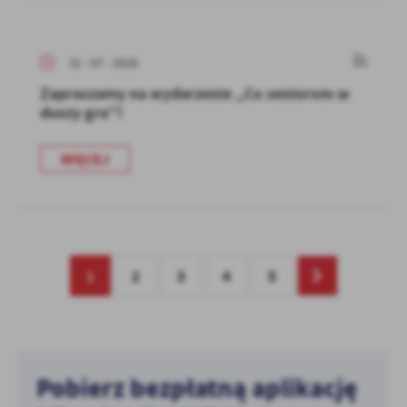
31 - 07 - 2026
Zapraszamy na wydarzenie „Co seniorom w
duszy gra”!
WIĘCEJ
1
2
3
4
5
Pobierz bezpłatną aplikację