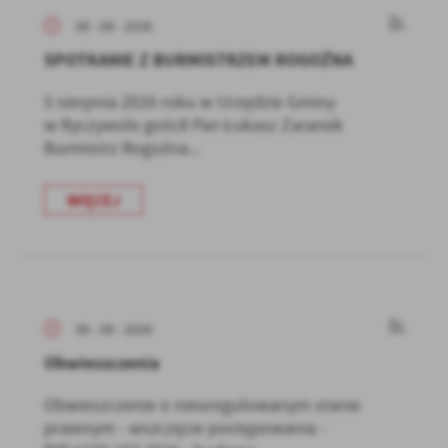
06 - 08 - 2026
SPOTKANIE Z BURMISTRZEM ROGOŹNA
5 sierpnia 2026 roku w Urzędzie Gminy
w Ryczywole gościł Pan Łukasz Zaranek
Burmistrz Rogoźna...
WIĘCEJ
06 - 08 - 2026
Obwieszczenia
Obwieszczenie o nieuregulowanym stanie
prawnym - wszczęcie postępowania -