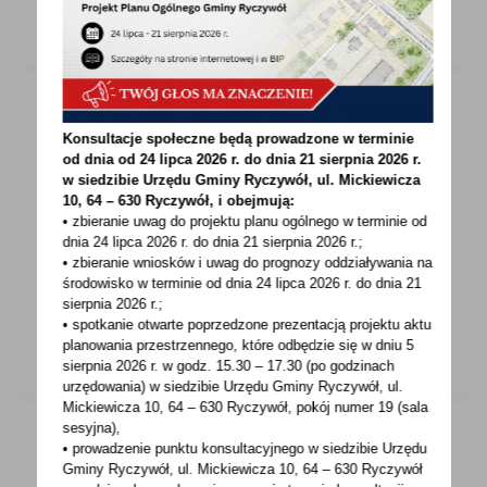
WIĘCEJ
Konsultacje społeczne będą prowadzone w terminie
05 - 08 - 2026
od dnia od 24 lipca 2026 r. do dnia 21 sierpnia 2026 r.
Obwieszczenia
w siedzibie Urzędu Gminy
Ryczywół, ul. Mickiewicza
10, 64 – 630 Ryczywół, i obejmują:
• zbieranie uwag do projektu planu ogólnego w terminie od
Obwieszczenie o nieuregulowanym stanie
dnia 24 lipca 2026 r. do dnia 21 sierpnia 2026 r.;
prawnym - RIR.6730.65.2025 Budowa budynku
• zbieranie wniosków i uwag do prognozy oddziaływania na
mieszkalnego jednorodzinnego...
środowisko w terminie od dnia 24 lipca 2026 r. do dnia 21
sierpnia 2026 r.;
• spotkanie otwarte poprzedzone prezentacją projektu aktu
WIĘCEJ
planowania przestrzennego, które odbędzie się w dniu 5
sierpnia 2026 r.
w godz. 15.30 – 17.30 (po godzinach
urzędowania) w siedzibie Urzędu Gminy Ryczywół, ul.
Mickiewicza 10, 64 – 630 Ryczywół, pokój
numer 19 (sala
sesyjna),
• prowadzenie punktu konsultacyjnego w siedzibie Urzędu
Gminy Ryczywół, ul. Mickiewicza 10, 64 – 630 Ryczywół
05 - 08 - 2026