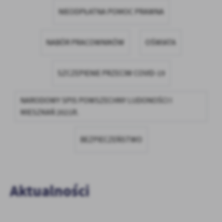
firm będących naszymi partnerami oraz innych dostawców usług.
NIEODPŁATNA POMOC PRAWNA
Firmy te działają w charakterze pośredników prezentujących nasze
treści w postaci wiadomości, ofert, komunikatów mediów
społecznościowych.
NABÓR PRACOWNIKÓW
OŚWIATA
SZCZEPIENIE PRZECIW COVID-19
NARODOWY SPIS POWSZECHNY LUDONOŚCI I
MIESZKAŃ 2021R.
BEZPIECZEŃSTWO
Aktualności