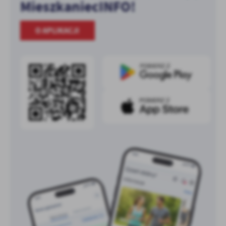
MieszkaniecINFO!
O APLIKACJI