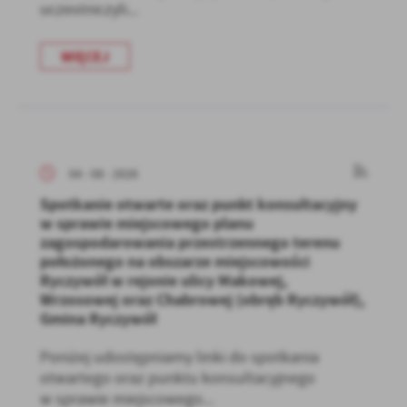
uczestniczyli...
WIĘCEJ
04 - 08 - 2026
Spotkanie otwarte oraz punkt konsultacyjny
w sprawie miejscowego planu
zagospodarowania przestrzennego terenu
położonego na obszarze miejscowości
Ryczywół w rejonie ulicy Makowej,
Wrzosowej oraz Chabrowej (obręb Ryczywół),
Gmina Ryczywół
Poniżej udostępniamy linki do spotkania
otwartego oraz punktu konsultacyjnego
w sprawie miejscowego...