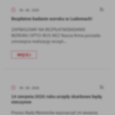
06 - 08 - 2026
Bezpłatne badanie wzroku w Ludomach!
ZAPRASZAMY NA BEZPŁATNEBADANIE
WZROKU OPTO-BUS NEZ Nasza firma posiada
umowęna realizację recept...
WIĘCEJ
06 - 08 - 2026
14 sierpnia 2026 roku urzędy skarbowe będą
nieczynne
Prezes Rady Ministrów wyznaczył 14 sierpnia