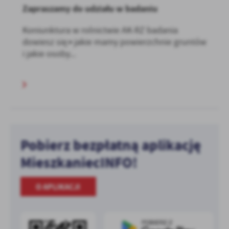
Zapraszamy do udziału w badaniu
Koniunktura w rolnictwie AK-RZ badania
dowiesz się:• jakie mamy powierzchnie gruntów
i jakie osoby...
Pobierz bezpłatną aplikację
MieszkaniecINFO!
O APLIKACJI