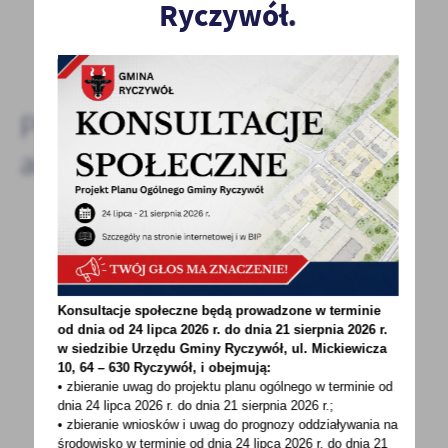
Ryczywół.
DODAJ KOMENTARZ
Pozostałe
aktualności
30 - 08 - 2023
GOK Ryczywół serdecznie zaprasza
Konsultacje społeczne będą prowadzone w terminie
RYCZYWÓŁ GOK proponuje i zapraszaOD
od dnia od 24 lipca 2026 r. do dnia 21 sierpnia 2026 r.
WRZEŚNIA 2023 PONIEDZIAŁEK zajęcia wokalne
w siedzibie Urzędu Gminy
Ryczywół, ul. Mickiewicza
10, 64 – 630 Ryczywół, i obejmują:
- godz. 17.00WTOREK spotkania...
• zbieranie uwag do projektu planu ogólnego w terminie od
dnia 24 lipca 2026 r. do dnia 21 sierpnia 2026 r.;
• zbieranie wniosków i uwag do prognozy oddziaływania na
środowisko w terminie od dnia 24 lipca 2026 r. do dnia 21