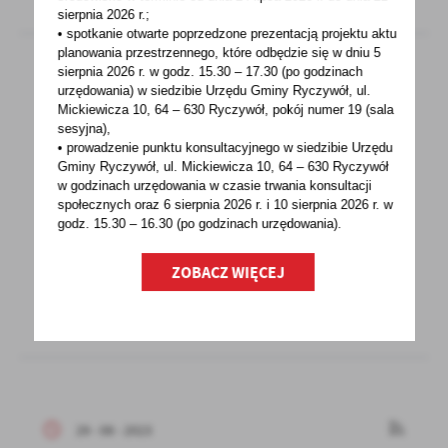
sierpnia 2026 r.;
• spotkanie otwarte poprzedzone prezentacją projektu aktu
planowania przestrzennego, które odbędzie się w dniu 5
sierpnia 2026 r.
w godz. 15.30 – 17.30 (po godzinach
urzędowania) w siedzibie Urzędu Gminy Ryczywół, ul.
29 - 08 - 2023
Mickiewicza 10, 64 – 630 Ryczywół, pokój
numer 19 (sala
sesyjna),
15 rocznica otwarcia Punktu Socjalnego
• prowadzenie punktu konsultacyjnego w siedzibie Urzędu
Joannici w Ryczywole
Gminy Ryczywół, ul. Mickiewicza 10, 64 – 630 Ryczywół
w godzinach
urzędowania w czasie trwania konsultacji
Dnia 26 sierpnia 2023 roku z okazji 15-lecia
społecznych oraz 6 sierpnia 2026 r. i 10 sierpnia 2026 r. w
działania Punktu Socjalnego Joannici
godz. 15.30 – 16.30 (po godzinach
urzędowania).
w Ryczywole, w naszej...
ZOBACZ WIĘCEJ
29 - 08 - 2023