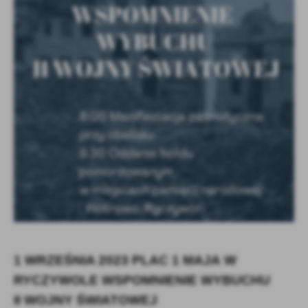
Firmy te działają w charakterze pośredników prezentujących nasze
treści w postaci wiadomości, ofert, komunikatów mediów
społecznościowych.
1 WRZEŚNIA 2023
PLAC 1 MAJA
W
RYCZYWOLE
WSPOMNIENIE
WYBUCHU
II WOJNY ŚWIATOWEJ