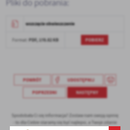
Pliki do pobrania:
Firmy te działają w charakterze pośredników prezentujących nasze
treści w postaci wiadomości, ofert, komunikatów mediów
społecznościowych.
wszczęcie obwieszczenie
PDF,
178.82 KB
POBIERZ
Format:
POWRÓT
UDOSTĘPNIJ
POPRZEDNI
NASTĘPNY
Spodobała Ci się informacja? Zostaw nam swoją opinię
- to dla Ciebie staramy się być najlepsi, a Twoje zdanie
bardzo nam w tym pomoże!