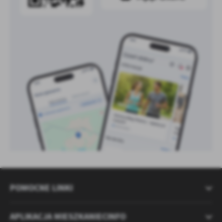
POMOCNE LINKI
APLIKACJA MIESZKANIECINFO