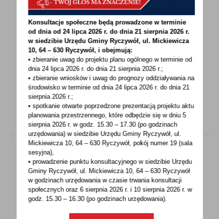
30 - 08 - 2023
Konsultacje społeczne będą prowadzone w terminie
WSPOMNIENIE WYBUCHU II WOJNY
od dnia od 24 lipca 2026 r. do dnia 21 sierpnia 2026 r.
ŚWIATOWEJ
w siedzibie Urzędu Gminy
Ryczywół, ul. Mickiewicza
10, 64 – 630 Ryczywół, i obejmują:
1 WRZEŚNIA 2023 PLAC 1 MAJA W
• zbieranie uwag do projektu planu ogólnego w terminie od
dnia 24 lipca 2026 r. do dnia 21 sierpnia 2026 r.;
RYCZYWOLE WSPOMNIENIE WYBUCHUII WOJNY
• zbieranie wniosków i uwag do prognozy oddziaływania na
ŚWIATOWEJ 9.00 Manifestacja...
środowisko w terminie od dnia 24 lipca 2026 r. do dnia 21
sierpnia 2026 r.;
• spotkanie otwarte poprzedzone prezentacją projektu aktu
planowania przestrzennego, które odbędzie się w dniu 5
sierpnia 2026 r.
w godz. 15.30 – 17.30 (po godzinach
urzędowania) w siedzibie Urzędu Gminy Ryczywół, ul.
Mickiewicza 10, 64 – 630 Ryczywół, pokój
numer 19 (sala
sesyjna),
• prowadzenie punktu konsultacyjnego w siedzibie Urzędu
30 - 08 - 2023
Gminy Ryczywół, ul. Mickiewicza 10, 64 – 630 Ryczywół
w godzinach
urzędowania w czasie trwania konsultacji
GOK Ryczywół serdecznie zaprasza
społecznych oraz 6 sierpnia 2026 r. i 10 sierpnia 2026 r. w
godz. 15.30 – 16.30 (po godzinach
urzędowania).
RYCZYWÓŁ GOK proponuje i zapraszaOD