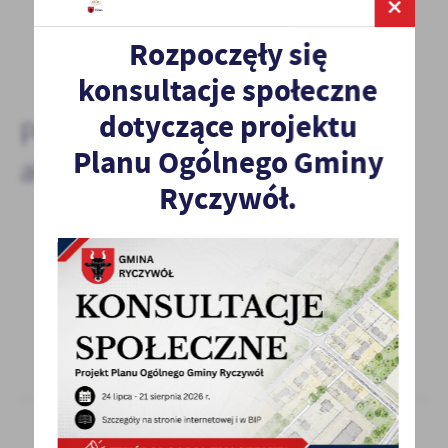
Rozpoczęły się
DODAJ KOMENTARZ
konsultacje społeczne
dotyczące projektu
Pozostałe
Planu Ogólnego Gminy
aktualności
Ryczywół.
30 - 08 - 2023
Dyżur specjalistów GKRPA - wrzesień 2023