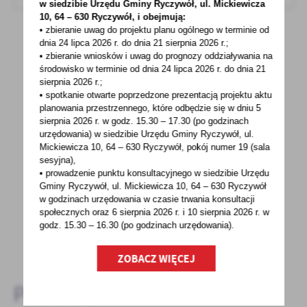
w siedzibie Urzędu Gminy
Ryczywół, ul. Mickiewicza
10, 64 – 630 Ryczywół, i obejmują:
• zbieranie uwag do projektu planu ogólnego w terminie od
dnia 24 lipca 2026 r. do dnia 21 sierpnia 2026 r.;
• zbieranie wniosków i uwag do prognozy oddziaływania na
środowisko w terminie od dnia 24 lipca 2026 r. do dnia 21
POWRÓT
UDOSTĘPNIJ
sierpnia 2026 r.;
• spotkanie otwarte poprzedzone prezentacją projektu aktu
planowania przestrzennego, które odbędzie się w dniu 5
POPRZEDNI
NASTĘPNY
sierpnia 2026 r.
w godz. 15.30 – 17.30 (po godzinach
urzędowania) w siedzibie Urzędu Gminy Ryczywół, ul.
Mickiewicza 10, 64 – 630 Ryczywół, pokój
numer 19 (sala
sesyjna),
Spodobała Ci się informacja? Zostaw nam swoją opinię
• prowadzenie punktu konsultacyjnego w siedzibie Urzędu
- to dla Ciebie staramy się być najlepsi, a Twoje zdanie
Gminy Ryczywół, ul. Mickiewicza 10, 64 – 630 Ryczywół
w godzinach
urzędowania w czasie trwania konsultacji
bardzo nam w tym pomoże!
społecznych oraz 6 sierpnia 2026 r. i 10 sierpnia 2026 r. w
godz. 15.30 – 16.30 (po godzinach
urzędowania).
DODAJ KOMENTARZ
ZOBACZ WIĘCEJ
Pozostałe