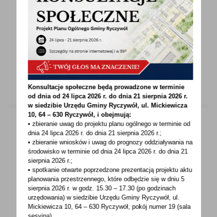
ZUS zaprasza na dyżury telefoniczne
I Oddział ZUS w Poznaniu zaprasza w czerwcu
na dwa kolejne dyżury telefoniczne eksperta
ZUS. Obydwa...
Konsultacje społeczne będą prowadzone w terminie
od dnia od 24 lipca 2026 r. do dnia 21 sierpnia 2026 r.
w siedzibie Urzędu Gminy
Ryczywół, ul. Mickiewicza
10, 64 – 630 Ryczywół, i obejmują:
• zbieranie uwag do projektu planu ogólnego w terminie od
dnia 24 lipca 2026 r. do dnia 21 sierpnia 2026 r.;
16 - 06 - 2023
• zbieranie wniosków i uwag do prognozy oddziaływania na
środowisko w terminie od dnia 24 lipca 2026 r. do dnia 21
Ważna informacja!!! Utrudnienia w ruchu w
sierpnia 2026 r.;
związku z "Charytatywnym biegiem dla Hani"
• spotkanie otwarte poprzedzone prezentacją projektu aktu
planowania przestrzennego, które odbędzie się w dniu 5
Dnia 18 czerwca 2023 roku odbędzie się
sierpnia 2026 r.
w godz. 15.30 – 17.30 (po godzinach
urzędowania) w siedzibie Urzędu Gminy Ryczywół, ul.
Charytatywny bieg dla Hani organizowany
Mickiewicza 10, 64 – 630 Ryczywół, pokój
numer 19 (sala
przez Komitet Społeczny...
sesyjna),