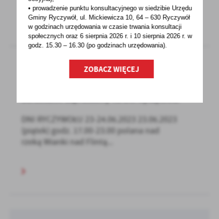
• prowadzenie punktu konsultacyjnego w siedzibie Urzędu
Gminy Ryczywół, ul. Mickiewicza 10, 64 – 630 Ryczywół
w godzinach
urzędowania w czasie trwania konsultacji
społecznych oraz 6 sierpnia 2026 r. i 10 sierpnia 2026 r. w
godz. 15.30 – 16.30 (po godzinach
urzędowania).
ZOBACZ WIĘCEJ
15 - 06 - 2023
Serdecznie zapraszamy na Dni Ryczywołu
DNI RYCZYWOŁU 23-24.06.2023 23.06.2023
(piątek) godz. 17.00-23.00 polana nad
rzeką Wianki nad Flintą...