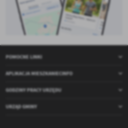
POMOCNE LINKI
APLIKACJA MIESZKANIECINFO
GODZINY PRACY URZĘDU
URZĄD GMINY