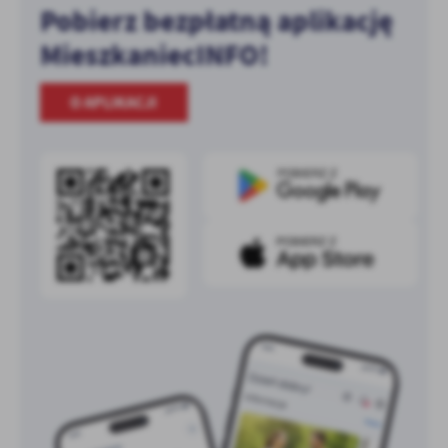
Pobierz bezpłatną aplikację
MieszkaniecINFO!
O APLIKACJI