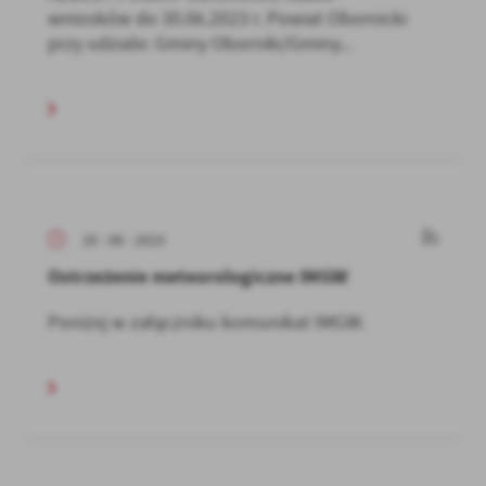
wniosków do 30.06.2023 r. Powiat Obornicki
przy udziale: Gminy Oborniki/Gminy...
20 - 06 - 2023
Ostrzeżenie meteorologiczne IMGW
Poniżej w załączniku komunikat IMGW.