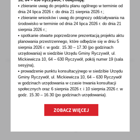
LINK DO STRONY Z AKTUALNĄ LISTĄ
• zbieranie uwag do projektu planu ogólnego w terminie od
POTRZEB: https://ryczywol.pl/aktualnosci/aktu
dnia 24 lipca 2026 r. do dnia 21 sierpnia 2026 r.;
• zbieranie wniosków i uwag do prognozy oddziaływania na
alna-lista-potrzeb-dla-uchodzcow-z-
środowisko w terminie od dnia 24 lipca 2026 r. do dnia 21
ukrainy.html?preview=
sierpnia 2026 r.;
• spotkanie otwarte poprzedzone prezentacją projektu aktu
planowania przestrzennego, które odbędzie się w dniu 5
sierpnia 2026 r.
w godz. 15.30 – 17.30 (po godzinach
urzędowania) w siedzibie Urzędu Gminy Ryczywół, ul.
Mickiewicza 10, 64 – 630 Ryczywół, pokój
numer 19 (sala
sesyjna),
• prowadzenie punktu konsultacyjnego w siedzibie Urzędu
Gminy Ryczywół, ul. Mickiewicza 10, 64 – 630 Ryczywół
28 - 02 - 2022
w godzinach
urzędowania w czasie trwania konsultacji
społecznych oraz 6 sierpnia 2026 r. i 10 sierpnia 2026 r. w
UWAGA! INFOLINIA WS. POMOCY UCHODŹCOM
godz. 15.30 – 16.30 (po godzinach
urzędowania).
Z UKRAINY
ZOBACZ WIĘCEJ
SZANOWNI MIESZKAŃCY, JEŻELI JESTEŚCIE W
POSIADANIU INFORMACJI, ŻE NA TERENIE
NASZEJ GMINY ZNAJDUJĄ...