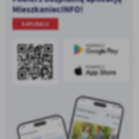
MieszkaniecINFO!
O APLIKACJI