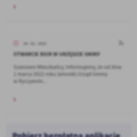
28 - 02 - 2022
OTWARCIE BIUR W URZĘDZIE GMINY
Szanowni Mieszkańcy, Informujemy, że od dnia
1 marca 2022 roku (wtorek) Urząd Gminy
w Ryczywole...
Pobierz bezpłatną aplikację