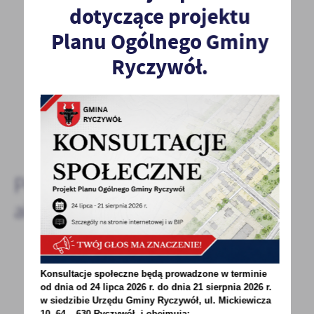
POPRZEDNI
NASTĘPNY
dotyczące projektu
Planu Ogólnego Gminy
Spodobała Ci się informacja? Zostaw nam swoją opinię
Ryczywół.
- to dla Ciebie staramy się być najlepsi, a Twoje zdanie
bardzo nam w tym pomoże!
DODAJ KOMENTARZ
Pozostałe
aktualności
28 - 02 - 2022
Konsultacje społeczne będą prowadzone w terminie
od dnia od 24 lipca 2026 r. do dnia 21 sierpnia 2026 r.
ZBIÓRKA DLA UCHODŹCÓW Z UKRAINY
w siedzibie Urzędu Gminy
Ryczywół, ul. Mickiewicza
10, 64 – 630 Ryczywół, i obejmują: