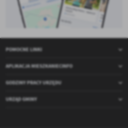
POMOCNE LINKI
APLIKACJA MIESZKANIECINFO
GODZINY PRACY URZĘDU
URZĄD GMINY