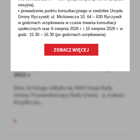
GODZINY 8:00
sesyjna),
• prowadzenie punktu konsultacyjnego w siedzibie Urzędu
Gminy Ryczywół, ul. Mickiewicza 10, 64 – 630 Ryczywół
w godzinach
urzędowania w czasie trwania konsultacji
społecznych oraz 6 sierpnia 2026 r. i 10 sierpnia 2026 r. w
godz. 15.30 – 16.30 (po godzinach
urzędowania).
ZOBACZ WIĘCEJ
24 - 02 - 2022
XXXV Sesja Rady Gminy w dniu 18 lutego
2022 r.
Dnia 18 lutego odbyła się XXXV Sesja Rady
Gminy. Przewodniczący Rady Gminy - p. Łukasz
Krzyśko po...