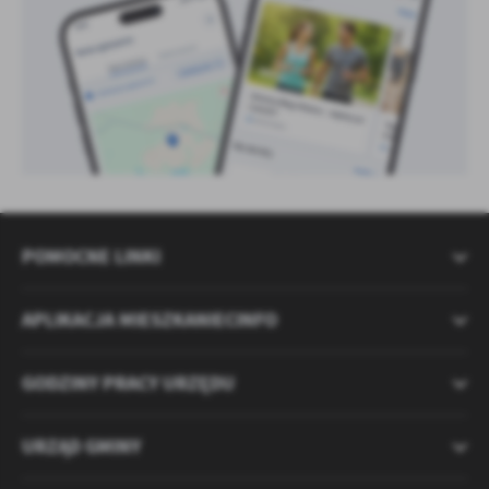
POMOCNE LINKI
APLIKACJA MIESZKANIECINFO
GODZINY PRACY URZĘDU
URZĄD GMINY