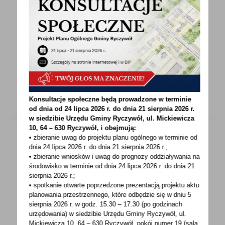
DZIAŁANIA W SPRAWIE KOORDYNACJI
POMOCY HUMANITARNEJ DLA UKRAINY
Dnia 27.02.2022 r. w godzinach południowych
w Starostwie Powiatowym w Obornikach
odbyło się spotkanie...
Konsultacje społeczne będą prowadzone w terminie
od dnia od 24 lipca 2026 r. do dnia 21 sierpnia 2026 r.
w siedzibie Urzędu Gminy
Ryczywół, ul. Mickiewicza
10, 64 – 630 Ryczywół, i obejmują:
• zbieranie uwag do projektu planu ogólnego w terminie od
dnia 24 lipca 2026 r. do dnia 21 sierpnia 2026 r.;
25 - 02 - 2022
• zbieranie wniosków i uwag do prognozy oddziaływania na
środowisko w terminie od dnia 24 lipca 2026 r. do dnia 21
25.02.2022 R. - URZĄD GMINY CZYNNY OD
sierpnia 2026 r.;
GODZ. 8:00
• spotkanie otwarte poprzedzone prezentacją projektu aktu
planowania przestrzennego, które odbędzie się w dniu 5
UWAGA !!!INFORMUJEMY, ŻE W DNIU25.02.2022
sierpnia 2026 r.
w godz. 15.30 – 17.30 (po godzinach
R. (PIĄTEK)URZĄD GMINY BĘDZIE CZYNNYOD
urzędowania) w siedzibie Urzędu Gminy Ryczywół, ul.
Mickiewicza 10, 64 – 630 Ryczywół, pokój
numer 19 (sala