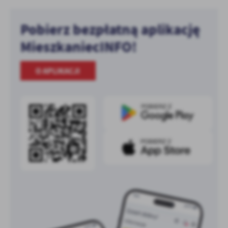
Pobierz bezpłatną aplikację
MieszkaniecINFO!
O APLIKACJI