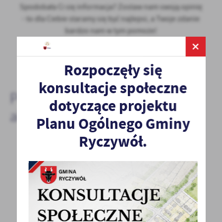
Spodobała Ci się informacja? Zostaw nam swoją opinię
- to dla Ciebie staramy się być najlepsi, a Twoje zdanie
bardzo nam w tym pomoże!
DODAJ KOMENTARZ
Rozpoczęły się
konsultacje społeczne
Pozostałe
dotyczące projektu
aktualności
Planu Ogólnego Gminy
Ryczywół.
28 - 02 - 2022
OTWARCIE BIUR W URZĘDZIE GMINY
Szanowni Mieszkańcy, Informujemy, że od dnia
1 marca 2022 roku (wtorek) Urząd Gminy
w Ryczywole...