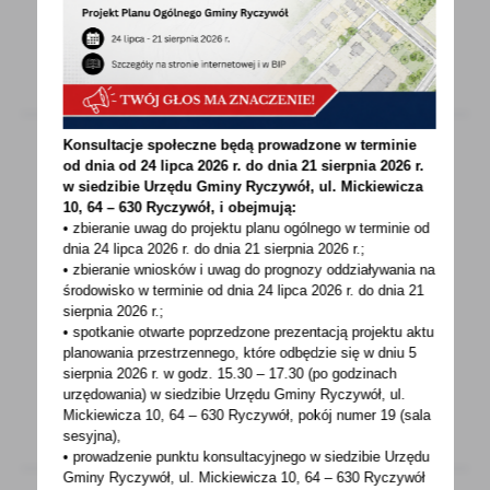
Konsultacje społeczne będą prowadzone w terminie
od dnia od 24 lipca 2026 r. do dnia 21 sierpnia 2026 r.
w siedzibie Urzędu Gminy
Ryczywół, ul. Mickiewicza
27 - 02 - 2022
10, 64 – 630 Ryczywół, i obejmują:
DZIAŁANIA W SPRAWIE KOORDYNACJI
• zbieranie uwag do projektu planu ogólnego w terminie od
dnia 24 lipca 2026 r. do dnia 21 sierpnia 2026 r.;
POMOCY HUMANITARNEJ DLA UKRAINY
• zbieranie wniosków i uwag do prognozy oddziaływania na
środowisko w terminie od dnia 24 lipca 2026 r. do dnia 21
Dnia 27.02.2022 r. w godzinach południowych
sierpnia 2026 r.;
w Starostwie Powiatowym w Obornikach
• spotkanie otwarte poprzedzone prezentacją projektu aktu
odbyło się spotkanie...
planowania przestrzennego, które odbędzie się w dniu 5
sierpnia 2026 r.
w godz. 15.30 – 17.30 (po godzinach
urzędowania) w siedzibie Urzędu Gminy Ryczywół, ul.
Mickiewicza 10, 64 – 630 Ryczywół, pokój
numer 19 (sala
sesyjna),
• prowadzenie punktu konsultacyjnego w siedzibie Urzędu
Gminy Ryczywół, ul. Mickiewicza 10, 64 – 630 Ryczywół