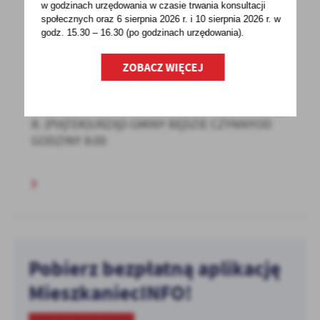
w godzinach
urzędowania w czasie trwania konsultacji
społecznych oraz 6 sierpnia 2026 r. i 10 sierpnia 2026 r. w
godz. 15.30 – 16.30 (po godzinach
urzędowania).
25 - 02 - 2022
25.02.2022 R. - URZĄD GMINY CZYNNY OD
ZOBACZ WIĘCEJ
GODZ. 8:00
UWAGA !!!INFORMUJEMY, ŻE W DNIU25.02.2022
R. (PIĄTEK)URZĄD GMINY BĘDZIE CZYNNYOD
GODZINY 8:00
Pobierz bezpłatną aplikację
MieszkaniecINFO!