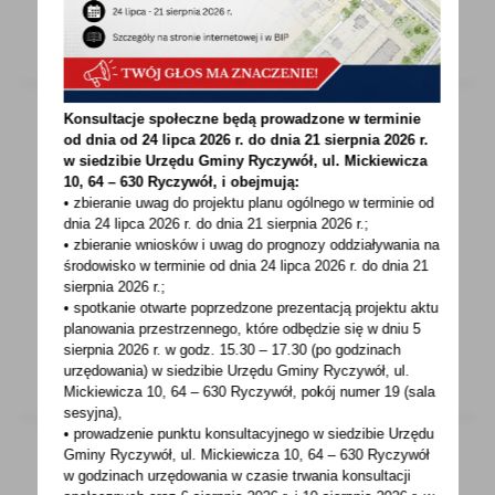
Konsultacje społeczne będą prowadzone w terminie
od dnia od 24 lipca 2026 r. do dnia 21 sierpnia 2026 r.
w siedzibie Urzędu Gminy
Ryczywół, ul. Mickiewicza
20 - 01 - 2022
10, 64 – 630 Ryczywół, i obejmują:
ZAPROSZENIE DO KONSULTACJI
• zbieranie uwag do projektu planu ogólnego w terminie od
dnia 24 lipca 2026 r. do dnia 21 sierpnia 2026 r.;
Na podstawie uchwały nr XXXIII/311/2021 Rady
• zbieranie wniosków i uwag do prognozy oddziaływania na
środowisko w terminie od dnia 24 lipca 2026 r. do dnia 21
Gminy Ryczywół z dnia 29 grudnia 2021 r.
sierpnia 2026 r.;
w sprawie...
• spotkanie otwarte poprzedzone prezentacją projektu aktu
planowania przestrzennego, które odbędzie się w dniu 5
sierpnia 2026 r.
w godz. 15.30 – 17.30 (po godzinach
urzędowania) w siedzibie Urzędu Gminy Ryczywół, ul.
Mickiewicza 10, 64 – 630 Ryczywół, pokój
numer 19 (sala
sesyjna),
• prowadzenie punktu konsultacyjnego w siedzibie Urzędu
Gminy Ryczywół, ul. Mickiewicza 10, 64 – 630 Ryczywół
w godzinach
urzędowania w czasie trwania konsultacji