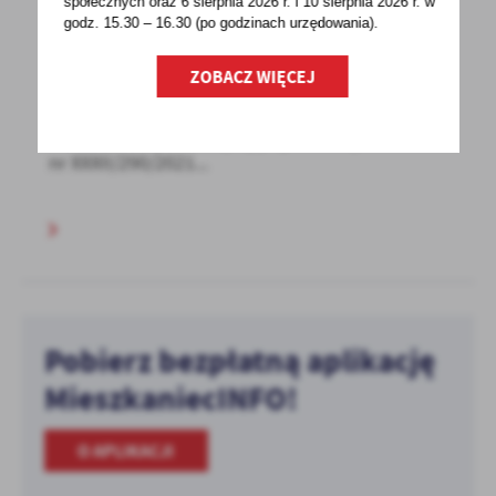
społecznych oraz 6 sierpnia 2026 r. i 10 sierpnia 2026 r. w
20 - 01 - 2022
godz. 15.30 – 16.30 (po godzinach
urzędowania).
SPRAWOZDANIE Z KONSULTACJI
SPOŁECZNYCH
ZOBACZ WIĘCEJ
Wójt Gminy Ryczywół informuje, iż w związku
z utratą mocy obowiązującej uchwały
nr XXXII/290/2021...
Pobierz bezpłatną aplikację
MieszkaniecINFO!
O APLIKACJI