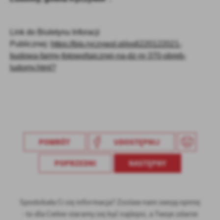
Firmy te działają w charakterze pośredników prezentujących nasze
treści w postaci wiadomości, ofert, komunikatów mediów
społecznościowych.
Link do Biuletynu Inforacji
Publicznej:
https://bip.ryczywol.pl/os6220122021-
budowa-farmy-fotowoltaicznej-na-dz-nr-370-obreb-
ludomy.html?
POWRÓT
UDOSTĘPNIJ
POPRZEDNI
NASTĘPNY
Spodobała Ci się informacja? Zostaw nam swoją opinię
- to dla Ciebie staramy się być najlepsi, a Twoje zdanie