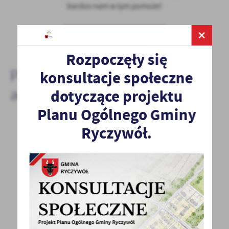
bardzo nam w tym pomoże!
DODAJ KOMENTARZ
Rozpoczęły się
Pozostałe
konsultacje społeczne
aktualności
dotyczące projektu
Planu Ogólnego Gminy
Ryczywół.
21 - 01 - 2022
24.01.2022 R. URZĄD STANU CYWILNEGO
CZYNNY KRÓCEJ
DNIA 24.01.2022 R. (PONIEDZIAŁEK) URZĄD
STANIU CYWILNEGO ( BIURO NR 9) CZYNNE DO
GODZ. 14.00