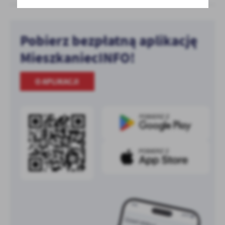
Pobierz bezpłatną aplikację
MieszkaniecINFO!
O APLIKACJI