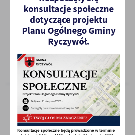
konsultacje społeczne
20 - 01 - 2022
dotyczące projektu
ZAPROSZENIE DO KONSULTACJI
Planu Ogólnego Gminy
Na podstawie uchwały nr XXXIII/311/2021 Rady
Ryczywół.
Gminy Ryczywół z dnia 29 grudnia 2021 r.
w sprawie...
20 - 01 - 2022
SPRAWOZDANIE Z KONSULTACJI
SPOŁECZNYCH
Konsultacje społeczne będą prowadzone w terminie