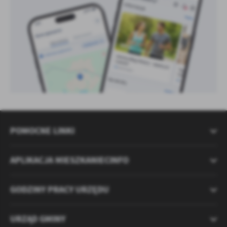
POMOCNE LINKI
APLIKACJA MIESZKANIECINFO
GODZINY PRACY URZĘDU
URZĄD GMINY