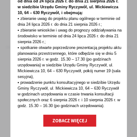
Wójt Gminy Ryczywół informuje, iż w związku
od dnia od 24 lipca 2026 r. do dnia 21 sierpnia 2026 r.
z utratą mocy obowiązującej uchwały
w siedzibie Urzędu Gminy
Ryczywół, ul. Mickiewicza
10, 64 – 630 Ryczywół, i obejmują:
nr XXXII/290/2021...
• zbieranie uwag do projektu planu ogólnego w terminie od
dnia 24 lipca 2026 r. do dnia 21 sierpnia 2026 r.;
• zbieranie wniosków i uwag do prognozy oddziaływania na
środowisko w terminie od dnia 24 lipca 2026 r. do dnia 21
sierpnia 2026 r.;
• spotkanie otwarte poprzedzone prezentacją projektu aktu
planowania przestrzennego, które odbędzie się w dniu 5
sierpnia 2026 r.
w godz. 15.30 – 17.30 (po godzinach
urzędowania) w siedzibie Urzędu Gminy Ryczywół, ul.
19 - 01 - 2022
Mickiewicza 10, 64 – 630 Ryczywół, pokój
numer 19 (sala
sesyjna),
Z lasu wzięte…
• prowadzenie punktu konsultacyjnego w siedzibie Urzędu
Gminy Ryczywół, ul. Mickiewicza 10, 64 – 630 Ryczywół
Gdy Jasiek Mela, nastolatek po wypadku, bez
w godzinach
urzędowania w czasie trwania konsultacji
ręki i bez nogi, w jednym roku zdobył wraz
społecznych oraz 6 sierpnia 2026 r. i 10 sierpnia 2026 r. w
godz. 15.30 – 16.30 (po godzinach
urzędowania).
z Markiem...
ZOBACZ WIĘCEJ