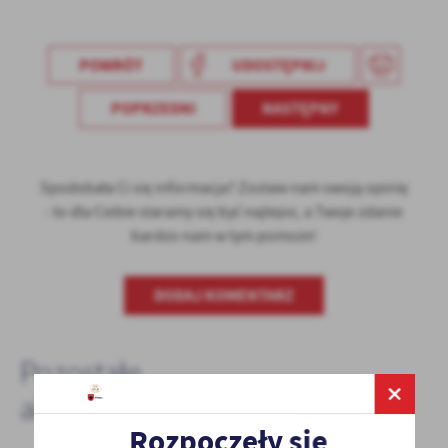
Firmy te działają w charakterze pośredników prezentujących nasze
treści w postaci wiadomości, ofert, komunikatów mediów
społecznościowych.
POWRÓT
UDOSTĘPNIJ
POPRZEDNI
NASTĘPNY
Spodobała Ci się informacja? Zostaw nam swoją opinię
- to dla Ciebie staramy się być najlepsi, a Twoje zdanie
bardzo nam w tym pomoże!
DODAJ KOMENTARZ
Pozostałe
aktualności
Rozpoczęły się