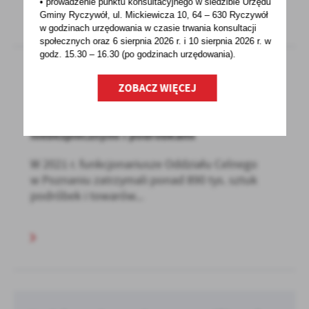
• prowadzenie punktu konsultacyjnego w siedzibie Urzędu
Gminy Ryczywół, ul. Mickiewicza 10, 64 – 630 Ryczywół
w godzinach
urzędowania w czasie trwania konsultacji
społecznych oraz 6 sierpnia 2026 r. i 10 sierpnia 2026 r. w
godz. 15.30 – 16.30 (po godzinach
urzędowania).
ZOBACZ WIĘCEJ
19 - 01 - 2022
KAS – chronimy rynek przed towarami
niebezpiecznymi i podróbkami
W 2021 r. funkcjonariusze Oddziału Celnego
w Poznaniu zatrzymali ponad 890 tys. sztuk
podróbek i towarów...