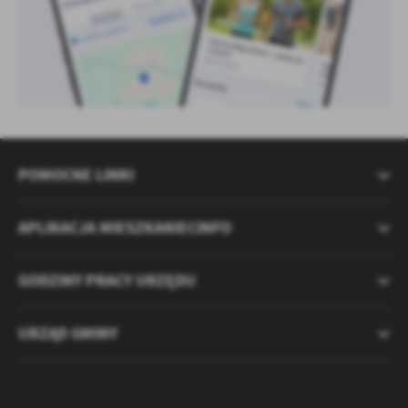
POMOCNE LINKI
APLIKACJA MIESZKANIECINFO
GODZINY PRACY URZĘDU
URZĄD GMINY