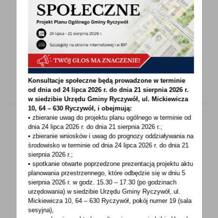
Z lasu wzięte…
Gdy Jasiek Mela, nastolatek po wypadku, bez
ręki i bez nogi, w jednym roku zdobył wraz
z Markiem...
Konsultacje społeczne będą prowadzone w terminie
od dnia od 24 lipca 2026 r. do dnia 21 sierpnia 2026 r.
w siedzibie Urzędu Gminy
Ryczywół, ul. Mickiewicza
10, 64 – 630 Ryczywół, i obejmują:
• zbieranie uwag do projektu planu ogólnego w terminie od
dnia 24 lipca 2026 r. do dnia 21 sierpnia 2026 r.;
• zbieranie wniosków i uwag do prognozy oddziaływania na
19 - 01 - 2022
środowisko w terminie od dnia 24 lipca 2026 r. do dnia 21
„Plastik nie do pieca – piec nie do plastików”
sierpnia 2026 r.;
• spotkanie otwarte poprzedzone prezentacją projektu aktu
planowania przestrzennego, które odbędzie się w dniu 5
„Plastik nie do pieca – piec nie do plastików”
sierpnia 2026 r.
w godz. 15.30 – 17.30 (po godzinach
Kampania informacyjna fundacji Plastics
urzędowania) w siedzibie Urzędu Gminy Ryczywół, ul.
Europe...
Mickiewicza 10, 64 – 630 Ryczywół, pokój
numer 19 (sala
sesyjna),