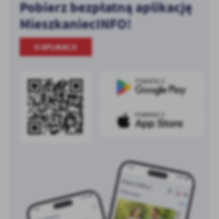
Pobierz bezpłatną aplikację
MieszkaniecINFO!
O APLIKACJI