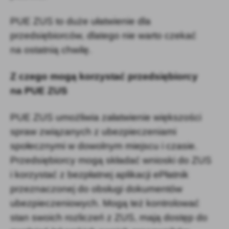
PUE ZUS to duże ułatwienie dla
przedsiębiorców, dlatego nie warto czekać
na ostatnią chwilę.
Z czego mogą korzystać przedsiębiorcy
na PUE ZUS
PUE ZUS umożliwia załatwienie większości
spraw związanych z ubezpieczeniami
społecznymi w dowolnym miejscu i czasie.
Przedsiębiorcy mogą składać wnioski do ZUS
i korzystać z bezpłatnej aplikacji ePłatnik
przeznaczonej do obsługi dokumentów
ubezpieczeniowych. Mogą też kontrolować
stan swoich rozliczeń z ZUS, mają dostęp do