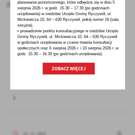
aktualności
planowania przestrzennego, które odbędzie się w dniu 5
sierpnia 2026 r.
w godz. 15.30 – 17.30 (po godzinach
urzędowania) w siedzibie Urzędu Gminy Ryczywół, ul.
Mickiewicza 10, 64 – 630 Ryczywół, pokój
numer 19 (sala
sesyjna),
15 - 11 - 2022
• prowadzenie punktu konsultacyjnego w siedzibie Urzędu
Gminy Ryczywół, ul. Mickiewicza 10, 64 – 630 Ryczywół
Wnioski o dodatek węglowy po zmianie
w godzinach
urzędowania w czasie trwania konsultacji
przepisów obowiązujących od dnia 3
społecznych oraz 6 sierpnia 2026 r. i 10 sierpnia 2026 r. w
listopada 2022 r.
godz. 15.30 – 16.30 (po godzinach
urzędowania).
Na podstawie art. 2 ust. 3c, 3d i 3e ustawy
ZOBACZ WIĘCEJ
z dnia 5 sierpnia 2022 r. o dodatku węglowym
(Dz. U...
14 - 11 - 2022