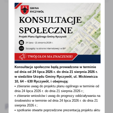
POWRÓT
UDOSTĘPNIJ
POPRZEDNI
NASTĘPNY
Spodobała Ci się informacja? Zostaw nam swoją opinię
- to dla Ciebie staramy się być najlepsi, a Twoje zdanie
Konsultacje społeczne będą prowadzone w terminie
bardzo nam w tym pomoże!
od dnia od 24 lipca 2026 r. do dnia 21 sierpnia 2026 r.
w siedzibie Urzędu Gminy
Ryczywół, ul. Mickiewicza
10, 64 – 630 Ryczywół, i obejmują:
• zbieranie uwag do projektu planu ogólnego w terminie od
DODAJ KOMENTARZ
dnia 24 lipca 2026 r. do dnia 21 sierpnia 2026 r.;
• zbieranie wniosków i uwag do prognozy oddziaływania na
środowisko w terminie od dnia 24 lipca 2026 r. do dnia 21
Pozostałe
sierpnia 2026 r.;
• spotkanie otwarte poprzedzone prezentacją projektu aktu