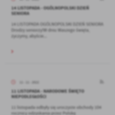
14 LISTOPADA - OGÓLNOPOLSKI DZIEŃ
SENIORA
14 LISTOPADA OGÓLNOPOLSKI DZIEŃ SENIORA
Drodzy seniorzy!W dniu Waszego święta,
życzymy, abyście...
11 - 11 - 2022
11 LISTOPADA - NARODOWE ŚWIĘTO
NIEPODLEGŁOŚCI
11 listopada odbyły się uroczyste obchody 104
rocznicy odzyskania przez Polskę