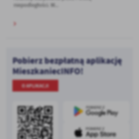
niepodległości. W...
Pobierz bezpłatną aplikację
MieszkaniecINFO!
O APLIKACJI