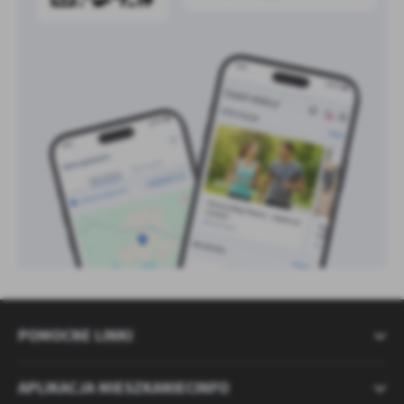
POMOCNE LINKI
APLIKACJA MIESZKANIECINFO