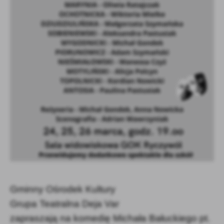
Firmy te działają w charakterze pośredników prezentujących nasze
treści w postaci wiadomości, ofert, komunikatów mediów
społecznościowych.
Gminny Ośrodek Kultury
Grupa Teatralna
Deja Var
zapraszają na komedię
Michała Bałuckiego pt.