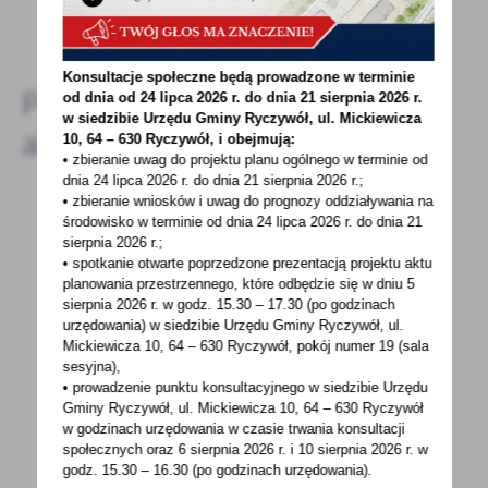
DODAJ KOMENTARZ
Konsultacje społeczne będą prowadzone w terminie
Pozostałe
od dnia od 24 lipca 2026 r. do dnia 21 sierpnia 2026 r.
w siedzibie Urzędu Gminy
Ryczywół, ul. Mickiewicza
aktualności
10, 64 – 630 Ryczywół, i obejmują:
• zbieranie uwag do projektu planu ogólnego w terminie od
dnia 24 lipca 2026 r. do dnia 21 sierpnia 2026 r.;
• zbieranie wniosków i uwag do prognozy oddziaływania na
środowisko w terminie od dnia 24 lipca 2026 r. do dnia 21
24 - 03 - 2023
sierpnia 2026 r.;
• spotkanie otwarte poprzedzone prezentacją projektu aktu
WRĘCZENIE PROMES DLA JEDNOSTEK OSP Z
planowania przestrzennego, które odbędzie się w dniu 5
TERENU POWIATU OBORNICKIEGO
sierpnia 2026 r.
w godz. 15.30 – 17.30 (po godzinach
urzędowania) w siedzibie Urzędu Gminy Ryczywół, ul.
22 marca 2023 r. w Komendzie Powiatowej
Mickiewicza 10, 64 – 630 Ryczywół, pokój
numer 19 (sala
Państwowej Straży Pożarnej w Obornikach
sesyjna),
• prowadzenie punktu konsultacyjnego w siedzibie Urzędu
odbyło się oficjalne...
Gminy Ryczywół, ul. Mickiewicza 10, 64 – 630 Ryczywół
w godzinach
urzędowania w czasie trwania konsultacji
społecznych oraz 6 sierpnia 2026 r. i 10 sierpnia 2026 r. w
godz. 15.30 – 16.30 (po godzinach
urzędowania).