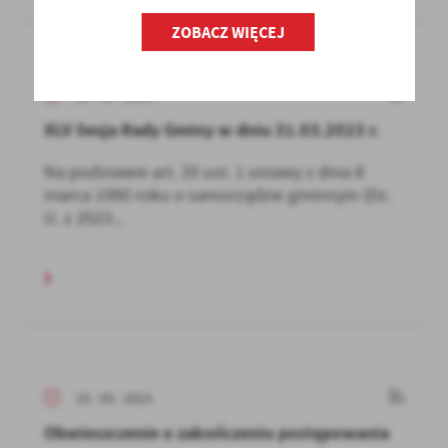
ZOBACZ WIĘCEJ
23 - 03 - 2023
XLV Sesja Rady Gminy w dniu 31.03.2023 r.
Na podstawie art. 20 ust. 1 ustawy z dnia 8
marca 1990 roku o samorządzie gminnym (Dz.
U. z 2023...
23 - 03 - 2023
Obwieszczenie o zakończeniu postępowania