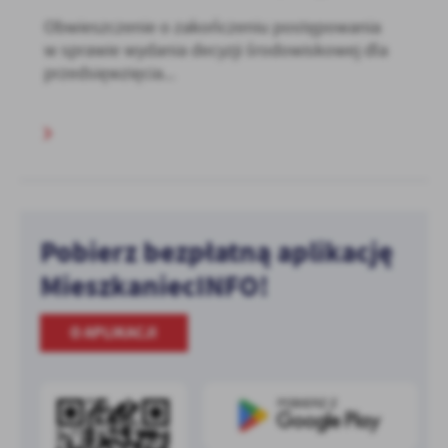
Obwieszczenie o zakończeniu postępowania
w sprawie wydania decyzji środowiskowej dla
przedsięwzięcia...
Pobierz bezpłatną aplikację
MieszkaniecINFO!
O APLIKACJI