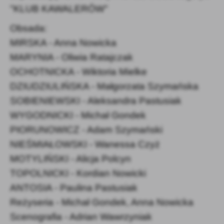
"KLUB KAWALERÓW"
Obsada:
MIRSKA - Anna Nowicka
MARYNIA - Oliwia Ratajczak
OCHOTNICKA - Wiktoria Mielke
DZIUDZIULIŃSKA - Małgorzata Szymańska
SOBIENIEWSKI - Aleksandra Pastusiak
WYGODNICKI - Michał Gondek
PIORUNOWICZ - Adam Szymański
NIEŚMIAŁOWSKI - Wanessa Czyż
MOTYLIŃSKI - Alicja Polcyn
TOPOLNICKI - Kordian Nowicki
ANTOSIA - Paulina Pastusiak
Reżyseria - Michał Gondek, Anna Nowicka
Scenografia - Adrian Wawrzyniak