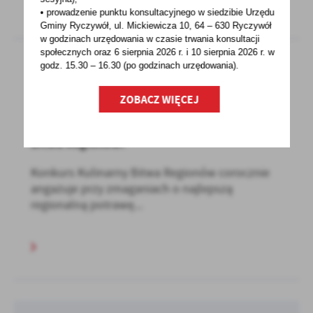
• prowadzenie punktu konsultacyjnego w siedzibie Urzędu
Gminy Ryczywół, ul. Mickiewicza 10, 64 – 630 Ryczywół
w godzinach
urzędowania w czasie trwania konsultacji
społecznych oraz 6 sierpnia 2026 r. i 10 sierpnia 2026 r. w
godz. 15.30 – 16.30 (po godzinach
urzędowania).
21 - 03 - 2023
ZOBACZ WIĘCEJ
Można już zgłaszać się do VIII edycji Konkursu
Kulinarnego dla Kół Gospodyń Wiejskich
Bitwa Regionów!
Konkurs Kulinarny Bitwa Regionów corocznie
angażuje przy zmaganiach o najlepszą
regionalną potrawę...