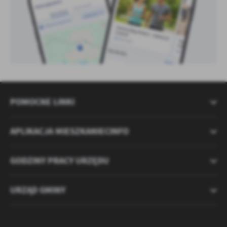
POMOCNE LINKI
APLIKACJA MIESZKANIECINFO
GODZINY PRACY URZĘDU
URZĄD GMINY