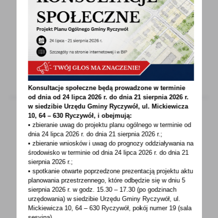
Obwieszczenie o zakończeniu postępowania
Obwieszczenie o zakończeniu postępowania
w sprawie wydania decyzji środowiskowej dla
przedsięwzięcia...
Konsultacje społeczne będą prowadzone w terminie
od dnia od 24 lipca 2026 r. do dnia 21 sierpnia 2026 r.
w siedzibie Urzędu Gminy
Ryczywół, ul. Mickiewicza
10, 64 – 630 Ryczywół, i obejmują:
• zbieranie uwag do projektu planu ogólnego w terminie od
23 - 03 - 2023
dnia 24 lipca 2026 r. do dnia 21 sierpnia 2026 r.;
• zbieranie wniosków i uwag do prognozy oddziaływania na
Z LASU WZIĘTE....
środowisko w terminie od dnia 24 lipca 2026 r. do dnia 21
sierpnia 2026 r.;
Wreszcie jest! Nadeszła po wielu długich
• spotkanie otwarte poprzedzone prezentacją projektu aktu
wieczorach i krótkich dniach, wyczekana
planowania przestrzennego, które odbędzie się w dniu 5
sierpnia 2026 r.
w godz. 15.30 – 17.30 (po godzinach
i wytęskniona...
urzędowania) w siedzibie Urzędu Gminy Ryczywół, ul.
Mickiewicza 10, 64 – 630 Ryczywół, pokój
numer 19 (sala
sesyjna),