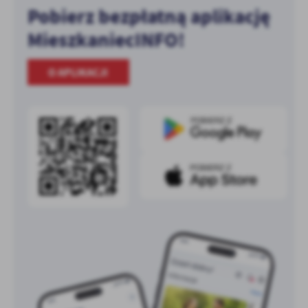
Pobierz bezpłatną aplikację
MieszkaniecINFO!
O APLIKACJI