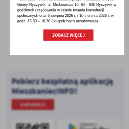
TARCZA ANTYKRYZYSOWA - ZMIANY OD 4
Gminy Ryczywół, ul. Mickiewicza 10, 64 – 630 Ryczywół w
MAJA 2021 r.
godzinach
urzędowania w czasie trwania konsultacji
społecznych oraz 6 sierpnia 2026 r. i 10 sierpnia 2026 r. w
godz. 15.30 – 16.30 (po godzinach
urzędowania).
Od 4 maja przedsiębiorcy z określonych branż
będą mogli wystąpić o zwolnienie z opłacania...
ZOBACZ WIĘCEJ
Pobierz bezpłatną aplikację
MieszkaniecINFO!
O APLIKACJI