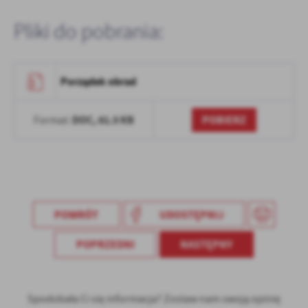
postaci wiadomości, ofert, komunikatów mediów społecznościowych.
Pliki do pobrania:
Porządek obrad
DOC,
61.5 KB
POBIERZ
Format:
POWRÓT
UDOSTĘPNIJ
POPRZEDNI
NASTĘPNY
Spodobała Ci się informacja? Zostaw nam swoją opinię