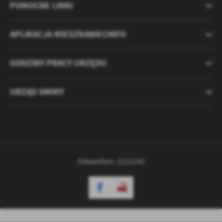
POMOCNE LINKI
APLIKACJA MIESZKANIECINFO
GODZINY PRACY URZĘDU
URZĄD GMINY
Odwiedzin: 2121242