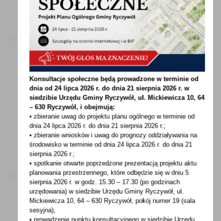
22 - 04 - 2021
Konsultacje społeczne będą prowadzone w terminie od
dnia od 24 lipca 2026 r. do dnia 21 sierpnia 2026 r. w
22 KWIETNIA ŚWIATOWY DZIEŃ ZIEMI
siedzibie Urzędu Gminy
Ryczywół, ul. Mickiewicza 10, 64
– 630 Ryczywół, i obejmują:
22 Kwietnia – Światowy Dzień Ziemi Hasło
• zbieranie uwag do projektu planu ogólnego w terminie od
na 2021 r.: „Przywróć naszą Ziemię” Pomyśl...
dnia 24 lipca 2026 r. do dnia 21 sierpnia 2026 r.;
• zbieranie wniosków i uwag do prognozy oddziaływania na
środowisko w terminie od dnia 24 lipca 2026 r. do dnia 21
sierpnia 2026 r.;
• spotkanie otwarte poprzedzone prezentacją projektu aktu
planowania przestrzennego, które odbędzie się w dniu 5
sierpnia 2026 r.
w godz. 15.30 – 17.30 (po godzinach
urzędowania) w siedzibie Urzędu Gminy Ryczywół, ul.
Mickiewicza 10, 64 – 630 Ryczywół, pokój
numer 19 (sala
sesyjna),
22 - 04 - 2021
• prowadzenie punktu konsultacyjnego w siedzibie Urzędu