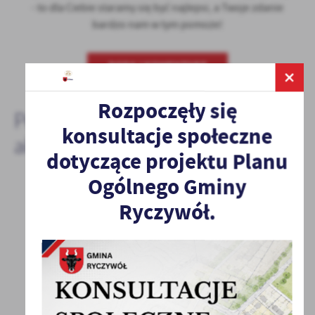
- to dla Ciebie staramy się być najlepsi, a Twoje zdanie
bardzo nam w tym pomoże!
DODAJ KOMENTARZ
Rozpoczęły się
Pozostałe
konsultacje społeczne
aktualności
dotyczące projektu Planu
Ogólnego Gminy
Ryczywół.
22 - 04 - 2021
PROGRAM "MOJA WODA"
Od 22 marca 2021 r. można składać wnioski do
Wojewódzkiego Funduszu Ochrony Środowiska
i Gospodarki...