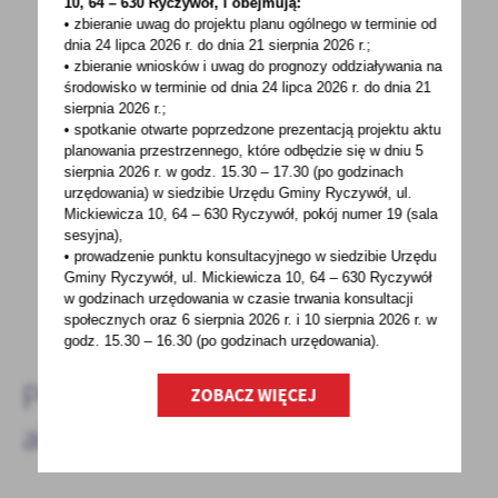
10, 64 – 630 Ryczywół, i obejmują:
• zbieranie uwag do projektu planu ogólnego w terminie od
dnia 24 lipca 2026 r. do dnia 21 sierpnia 2026 r.;
POWRÓT
UDOSTĘPNIJ
• zbieranie wniosków i uwag do prognozy oddziaływania na
środowisko w terminie od dnia 24 lipca 2026 r. do dnia 21
POPRZEDNI
NASTĘPNY
sierpnia 2026 r.;
• spotkanie otwarte poprzedzone prezentacją projektu aktu
planowania przestrzennego, które odbędzie się w dniu 5
sierpnia 2026 r.
w godz. 15.30 – 17.30 (po godzinach
Spodobała Ci się informacja? Zostaw nam swoją opinię
urzędowania) w siedzibie Urzędu Gminy Ryczywół, ul.
Mickiewicza 10, 64 – 630 Ryczywół, pokój
numer 19 (sala
- to dla Ciebie staramy się być najlepsi, a Twoje zdanie
sesyjna),
bardzo nam w tym pomoże!
• prowadzenie punktu konsultacyjnego w siedzibie Urzędu
Gminy Ryczywół, ul. Mickiewicza 10, 64 – 630 Ryczywół
w godzinach
urzędowania w czasie trwania konsultacji
DODAJ KOMENTARZ
społecznych oraz 6 sierpnia 2026 r. i 10 sierpnia 2026 r. w
godz. 15.30 – 16.30 (po godzinach
urzędowania).
Pozostałe
ZOBACZ WIĘCEJ
aktualności