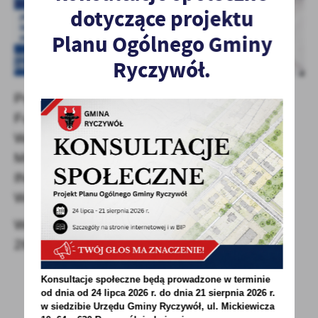
dotyczące projektu
Planu Ogólnego Gminy
Ryczywół.
Punkt
informacyjny
Fundusze Europejskie
WARP
MAŁA
POŻYCZKA
INWESTYCYJNA
JAKO
INSTRUMENT WSPARCIA
DLA
WIELKOPOLSKICH
PRZEDSIĘBIORCÓW
WEBINARIUM
28.04.2021
Konsultacje społeczne będą prowadzone w terminie
od dnia od 24 lipca 2026 r. do dnia 21 sierpnia 2026 r.
w siedzibie Urzędu Gminy
Ryczywół, ul. Mickiewicza