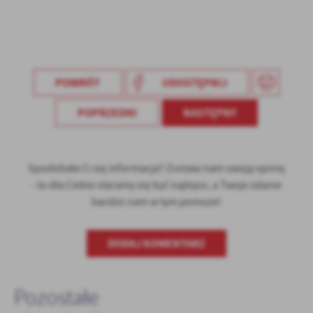
POWRÓT
UDOSTĘPNIJ
POPRZEDNI
NASTĘPNY
Spodobała Ci się informacja? Zostaw nam swoją opinię
- to dla Ciebie staramy się być najlepsi, a Twoje zdanie
bardzo nam w tym pomoże!
DODAJ KOMENTARZ
Pozostałe