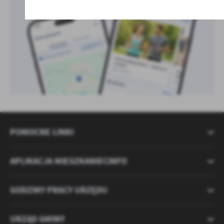
POMOCNE LINKI
APLIKACJA MIESZKANIECINFO
GODZINY PRACY URZĘDU
URZĄD GMINY