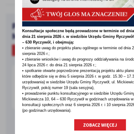
Pobierz bezpłatną aplikację
Konsultacje społeczne będą prowadzone w terminie od dnia 
MieszkaniecINFO!
dnia 21 sierpnia 2026 r. w siedzibie Urzędu Gminy
Ryczywół,
– 630 Ryczywół, i obejmują:
• zbieranie uwag do projektu planu ogólnego w terminie od dnia 2
O APLIKACJI
sierpnia 2026 r.;
• zbieranie wniosków i uwag do prognozy oddziaływania na środo
24 lipca 2026 r. do dnia 21 sierpnia 2026 r.;
• spotkanie otwarte poprzedzone prezentacją projektu aktu plan
które odbędzie się w dniu 5 sierpnia 2026 r.
w godz. 15.30 – 17.
urzędowania) w siedzibie Urzędu Gminy Ryczywół, ul. Mickiewic
Ryczywół, pokój
numer 19 (sala sesyjna),
• prowadzenie punktu konsultacyjnego w siedzibie Urzędu Gminy
Mickiewicza 10, 64 – 630 Ryczywół w godzinach
urzędowania w 
konsultacji społecznych oraz 6 sierpnia 2026 r. i 10 sierpnia 202
(po godzinach
urzędowania).
ZOBACZ WIĘCEJ