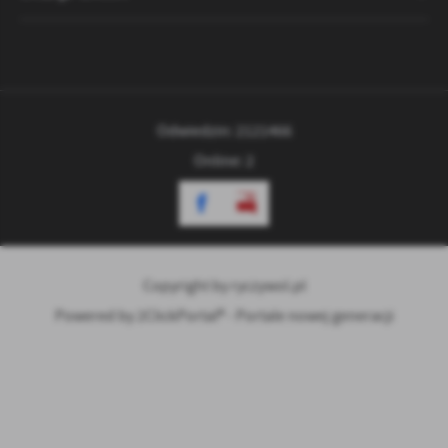
Odwiedzin: 2121466
Online: 2
Copyright by ryczywol.pl
Powered by
2ClickPortal® - Portale nowej generacji