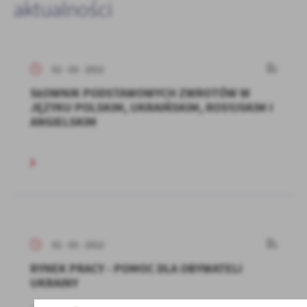
aktualności
02 - 03 - 2022
SŁOWNIK PODSTAWOWYCH ZWROTÓW W
JĘZYKU POLSKIM, UKRAIŃSKIM, ROSYJSKIM I
ANGIELSKIM
02 - 03 - 2022
RYNEK PRACY - POMOC DLA OBYWATELI
UKRAINY