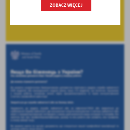
ZOBACZ WIĘCEJ