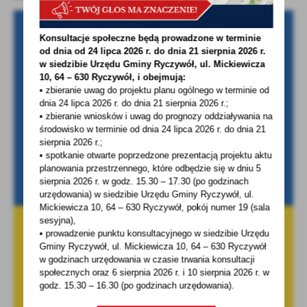
Konsultacje społeczne będą prowadzone w terminie
od dnia od 24 lipca 2026 r. do dnia 21 sierpnia 2026 r.
w siedzibie Urzędu Gminy
Ryczywół, ul. Mickiewicza
10, 64 – 630 Ryczywół, i obejmują:
• zbieranie uwag do projektu planu ogólnego w terminie od
dnia 24 lipca 2026 r. do dnia 21 sierpnia 2026 r.;
• zbieranie wniosków i uwag do prognozy oddziaływania na
środowisko w terminie od dnia 24 lipca 2026 r. do dnia 21
sierpnia 2026 r.;
• spotkanie otwarte poprzedzone prezentacją projektu aktu
planowania przestrzennego, które odbędzie się w dniu 5
sierpnia 2026 r.
w godz. 15.30 – 17.30 (po godzinach
urzędowania) w siedzibie Urzędu Gminy Ryczywół, ul.
Mickiewicza 10, 64 – 630 Ryczywół, pokój
numer 19 (sala
sesyjna),
• prowadzenie punktu konsultacyjnego w siedzibie Urzędu
Gminy Ryczywół, ul. Mickiewicza 10, 64 – 630 Ryczywół
w godzinach
urzędowania w czasie trwania konsultacji
społecznych oraz 6 sierpnia 2026 r. i 10 sierpnia 2026 r. w
godz. 15.30 – 16.30 (po godzinach
urzędowania).