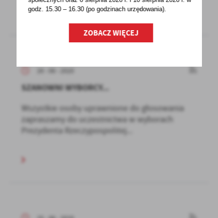
godz. 15.30 – 16.30 (po godzinach
urzędowania).
ZOBACZ WIĘCEJ
26 - 06 - 2020
SZANOWNI WYBORCY...
Wszystkie osoby uprawnione do głosowania
zapraszamy do uczestnictwa w wyborach
Prezydenta Rzeczypospolitej...