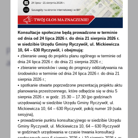
- to dla Ciebie staramy się być najlepsi, a Twoje zdanie
bardzo nam w tym pomoże!
DODAJ KOMENTARZ
Konsultacje społeczne będą prowadzone w terminie
od dnia od 24 lipca 2026 r. do dnia 21 sierpnia 2026 r.
w siedzibie Urzędu Gminy
Ryczywół, ul. Mickiewicza
Pozostałe
10, 64 – 630 Ryczywół, i obejmują:
• zbieranie uwag do projektu planu ogólnego w terminie od
aktualności
dnia 24 lipca 2026 r. do dnia 21 sierpnia 2026 r.;
• zbieranie wniosków i uwag do prognozy oddziaływania na
środowisko w terminie od dnia 24 lipca 2026 r. do dnia 21
sierpnia 2026 r.;
• spotkanie otwarte poprzedzone prezentacją projektu aktu
29 - 06 - 2020
planowania przestrzennego, które odbędzie się w dniu 5
sierpnia 2026 r.
w godz. 15.30 – 17.30 (po godzinach
TWOJA KREW-CZYJEŚ ŻYCIE
urzędowania) w siedzibie Urzędu Gminy Ryczywół, ul.
Mickiewicza 10, 64 – 630 Ryczywół, pokój
numer 19 (sala
TWOJA KREW = CZYJEŚ ŻYCIE Zgóś się na akcję
sesyjna),
hororowego krwiodawstwa w dniu: 5 lipca 2020
• prowadzenie punktu konsultacyjnego w siedzibie Urzędu
r...
Gminy Ryczywół, ul. Mickiewicza 10, 64 – 630 Ryczywół
w godzinach
urzędowania w czasie trwania konsultacji
społecznych oraz 6 sierpnia 2026 r. i 10 sierpnia 2026 r. w