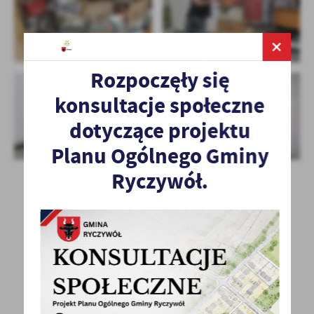
Rozpoczęły się
konsultacje społeczne
dotyczące projektu
Planu Ogólnego Gminy
Ryczywół.
POWRÓT
UDOSTĘPNIJ
POPRZEDNI
NASTĘPNY
Spodobała Ci się informacja? Zostaw nam swoją opinię