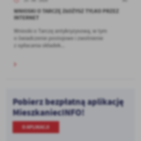
25 - 06 - 2020
WNIOSKI O TARCZĘ ZŁOŻYSZ TYLKO PRZEZ
INTERNET
Wnioski o Tarczę antykryzysową, w tym
o świadczenie postojowe i zwolnienie
z opłacania składek...
Pobierz bezpłatną aplikację
MieszkaniecINFO!
O APLIKACJI