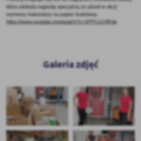
która zdobyła nagrodę specjalną za udział w akcji
wymiany makulatury na papier toaletowy.
https://www.youtube.com/watch?v=1PPCs1VfEpk
Galeria zdjęć