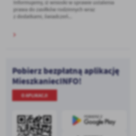
Informujemy, iż wnioski w sprawie ustalenia
prawa do zasiłków rodzinnych wraz
z dodatkami, świadczeń...
Pobierz bezpłatną aplikację
MieszkaniecINFO!
O APLIKACJI