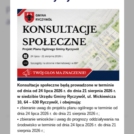
Pozostałe
aktualności
25 - 06 - 2020
"Bitwa o wozy"
Szanowni mieszkańcy informujemy, że MSWiA
ogłosiło na swojej stronie internetowej
profrekwencyjną...
Konsultacje społeczne będą prowadzone w terminie
od dnia od 24 lipca 2026 r. do dnia 21 sierpnia 2026 r.
w siedzibie Urzędu Gminy
Ryczywół, ul. Mickiewicza
10, 64 – 630 Ryczywół, i obejmują:
• zbieranie uwag do projektu planu ogólnego w terminie od
dnia 24 lipca 2026 r. do dnia 21 sierpnia 2026 r.;
• zbieranie wniosków i uwag do prognozy oddziaływania na
środowisko w terminie od dnia 24 lipca 2026 r. do dnia 21
sierpnia 2026 r.;