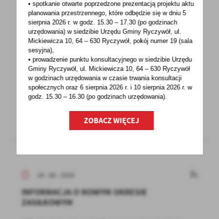
• spotkanie otwarte poprzedzone prezentacją projektu aktu
24 - 06 - 2020
planowania przestrzennego, które odbędzie się w dniu 5
RUSZYŁA STRONA INTERNETOWA DLA
sierpnia 2026 r.
w godz. 15.30 – 17.30 (po godzinach
PRZEDSIĘBIORCÓW W ZWIĄZKU ZE SKUTKAMI
urzędowania) w siedzibie Urzędu Gminy Ryczywół, ul.
Mickiewicza 10, 64 – 630 Ryczywół, pokój
numer 19 (sala
COVID-19
sesyjna),
• prowadzenie punktu konsultacyjnego w siedzibie Urzędu
Przedsiębiorco z Wielkopolski! Potrzebujesz
Gminy Ryczywół, ul. Mickiewicza 10, 64 – 630 Ryczywół
pomocy, aby nadal funkcjonować, zachować
w godzinach
urzędowania w czasie trwania konsultacji
miejsca pracy...
społecznych oraz 6 sierpnia 2026 r. i 10 sierpnia 2026 r. w
godz. 15.30 – 16.30 (po godzinach
urzędowania).
ZOBACZ WIĘCEJ
24 - 06 - 2020
INFORMACJA O NOWYM OKRESIE
ZASIŁKOWYM