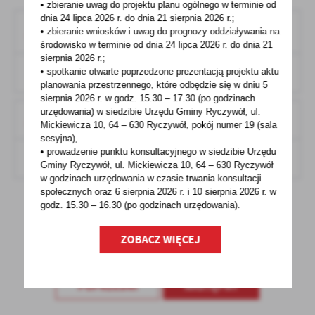
• zbieranie uwag do projektu planu ogólnego w terminie od
dnia 24 lipca 2026 r. do dnia 21 sierpnia 2026 r.;
Regulamin-
• zbieranie wniosków i uwag do prognozy oddziaływania na
zasady_losowania_hulajnóg_2026_-1.pdf
środowisko w terminie od dnia 24 lipca 2026 r. do dnia 21
sierpnia 2026 r.;
PDF,
96.31 KB
POBIERZ
Format:
• spotkanie otwarte poprzedzone prezentacją projektu aktu
planowania przestrzennego, które odbędzie się w dniu 5
sierpnia 2026 r.
w godz. 15.30 – 17.30 (po godzinach
urzędowania) w siedzibie Urzędu Gminy Ryczywół, ul.
załącznik_1_Formularz_zgłoszeniowy.docx
Mickiewicza 10, 64 – 630 Ryczywół, pokój
numer 19 (sala
sesyjna),
• prowadzenie punktu konsultacyjnego w siedzibie Urzędu
DOCX,
19.46 KB
POBIERZ
Format:
Gminy Ryczywół, ul. Mickiewicza 10, 64 – 630 Ryczywół
w godzinach
urzędowania w czasie trwania konsultacji
społecznych oraz 6 sierpnia 2026 r. i 10 sierpnia 2026 r. w
godz. 15.30 – 16.30 (po godzinach
urzędowania).
ZOBACZ WIĘCEJ
POWRÓT
UDOSTĘPNIJ
POPRZEDNI
NASTĘPNY