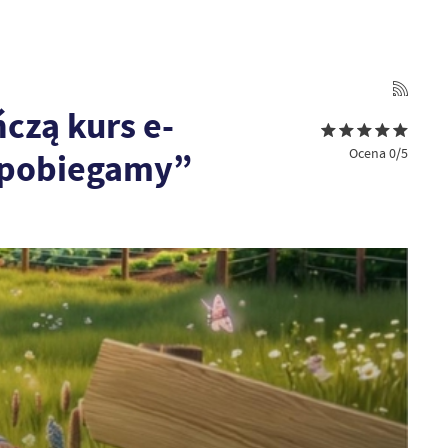
ńczą kurs e-
Ocena 0/5
apobiegamy”