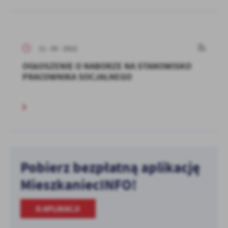
11 - 05 - 2022
OGŁOSZENIE O NABORZE NA STANOWISKO
PRACOWNIKA SOCJALNEGO
Pobierz bezpłatną aplikację
MieszkaniecINFO!
O APLIKACJI