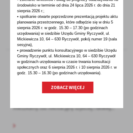
Na podstawie art. 20 ust. 1 ustawy z dnia 8
środowisko w terminie od dnia 24 lipca 2026 r. do dnia 21
marca 1990 roku o samorządzie gminnym (Dz.
sierpnia 2026 r.;
• spotkanie otwarte poprzedzone prezentacją projektu aktu
U. z 2022...
planowania przestrzennego, które odbędzie się w dniu 5
sierpnia 2026 r.
w godz. 15.30 – 17.30 (po godzinach
urzędowania) w siedzibie Urzędu Gminy Ryczywół, ul.
Mickiewicza 10, 64 – 630 Ryczywół, pokój
numer 19 (sala
sesyjna),
• prowadzenie punktu konsultacyjnego w siedzibie Urzędu
Gminy Ryczywół, ul. Mickiewicza 10, 64 – 630 Ryczywół
w godzinach
urzędowania w czasie trwania konsultacji
społecznych oraz 6 sierpnia 2026 r. i 10 sierpnia 2026 r. w
11 - 05 - 2022
godz. 15.30 – 16.30 (po godzinach
urzędowania).
#Dom Bez Formalności
ZOBACZ WIĘCEJ
Zgłaszasz
i budujesz#DomBezFormalnościZbuduj dom
mieszkalny lub rekreacyjny szybciej i łatwiej...