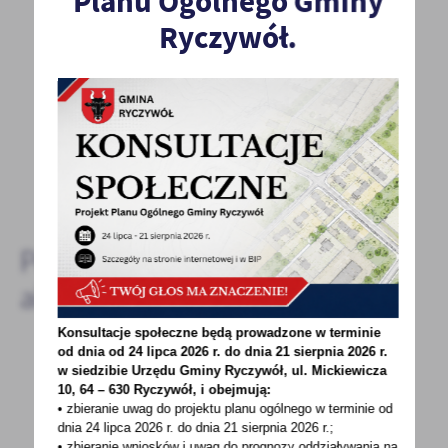
Planu Ogólnego Gminy
Ryczywół.
Spodobała Ci się informacja? Zostaw nam swoją opinię
- to dla Ciebie staramy się być najlepsi, a Twoje zdanie
bardzo nam w tym pomoże!
DODAJ KOMENTARZ
Pozostałe
aktualności
Konsultacje społeczne będą prowadzone w terminie
od dnia od 24 lipca 2026 r. do dnia 21 sierpnia 2026 r.
w siedzibie Urzędu Gminy
Ryczywół, ul. Mickiewicza
12 - 05 - 2022
10, 64 – 630 Ryczywół, i obejmują:
• zbieranie uwag do projektu planu ogólnego w terminie od
XXXVII Sesja Rady Gminy w dniu 20.05.2022 r.
dnia 24 lipca 2026 r. do dnia 21 sierpnia 2026 r.;
• zbieranie wniosków i uwag do prognozy oddziaływania na