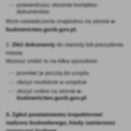
potwierdzasz złożenie kompletu
dokumentów
Wzór oświadczenia znajdziesz na stronie
e-
budownictwo.gunb.gov.pl.
2.
Złóż dokumenty
do starosty lub prezydenta
miasta
Możesz zrobić to na kilka sposobów:
przesłać je pocztą do urzędu
złożyć osobiście w urzędzie
złożyć online na stronie
e-
budownictwo.gunb.gov.pl
3. Zgłoś powiatowemu inspektorowi
nadzoru budowlanego, kiedy zamierzasz
rozpocząć budowę