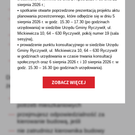
sierpnia 2026 r.;
na cele budowlane
• spotkanie otwarte poprzedzone prezentacją projektu aktu
planowania przestrzennego, które odbędzie się w dniu 5
projekt zagospodarowania działki
sierpnia 2026 r.
w godz. 15.30 – 17.30 (po godzinach
lub terenu
urzędowania) w siedzibie Urzędu Gminy Ryczywół, ul.
Mickiewicza 10, 64 – 630 Ryczywół, pokój
numer 19 (sala
projekt architektoniczno-budowlany
sesyjna),
plan zagospodarowania przestrzennego,
• prowadzenie punktu konsultacyjnego w siedzibie Urzędu
a w przypadku jego braku,
Gminy Ryczywół, ul. Mickiewicza 10, 64 – 630 Ryczywół
w godzinach
urzędowania w czasie trwania konsultacji
decyzja o warunkach zabudowy
społecznych oraz 6 sierpnia 2026 r. i 10 sierpnia 2026 r. w
i zagospodarowania terenu od gminy
godz. 15.30 – 16.30 (po godzinach
urzędowania).
Do dokumentów dołącz oświadczenie o tym,
ZOBACZ WIĘCEJ
że:
budujesz dom dla swoich własnych
potrzeb mieszkaniowych
przejmujesz odpowiedzialność za
kierowanie budową, jeśli
nie zatrudnisz kierownika budowy