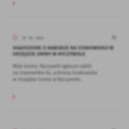
10 - 05 - 2022
OGŁOSZENIE O NABORZE NA STANOWISKO W
URZĘDZIE GMINY W RYCZYWOLE
Wójt Gminy Ryczywół ogłasza nabór
na stanowisko ds. ochrony środowiska
w Urzędzie Gminy w Ryczywole.