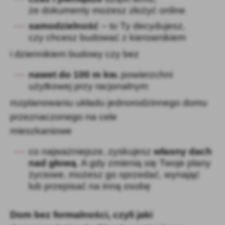
że dokumenty możesz złożyć online
samodzielność
– to Ty decydujesz,
czy chcesz budować z kierownikiem
i dziennikiem budowy czy bez
nawet do 100 m kw.
powierzchni
użytkowej przy racjonalnym
rozplanowaniu układu jednorodzinnego domu
przeznaczonego na cele
mieszkaniowe
co najważniejsze, zyskujesz
własny dach
nad głową
. A gdy zmienią się Twoje plany
życiowe, możesz go sprzedać, wynająć
lub przepisać na inną osobę
Dom bez formalności, czyli jaki