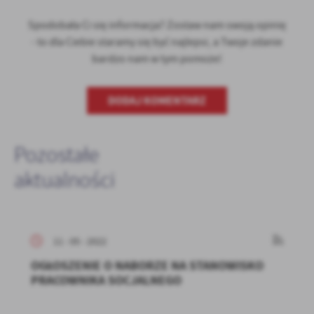
Spodobała Ci się informacja? Zostaw nam swoją opinię
- to dla Ciebie staramy się być najlepsi, a Twoje zdanie
bardzo nam w tym pomoże!
DODAJ KOMENTARZ
Pozostałe
aktualności
11 - 05 - 2022
OGŁOSZENIE O NABORZE NA STANOWISKO
PRACOWNIKA SOCJALNEGO