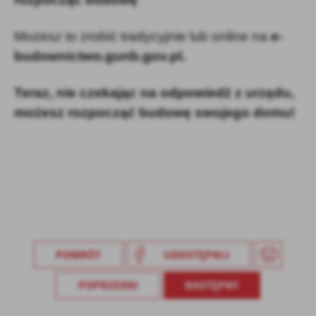
Możesz to zrobić tradycyjnie lub online na
e-
budownictwo.gunb.gov.pl.
Teraz, nie czekając na odpowiedź z urzędu,
możesz rozpocząć budowę swojego domu!
POWRÓT
UDOSTĘPNIJ
POPRZEDNI
NASTĘPNY