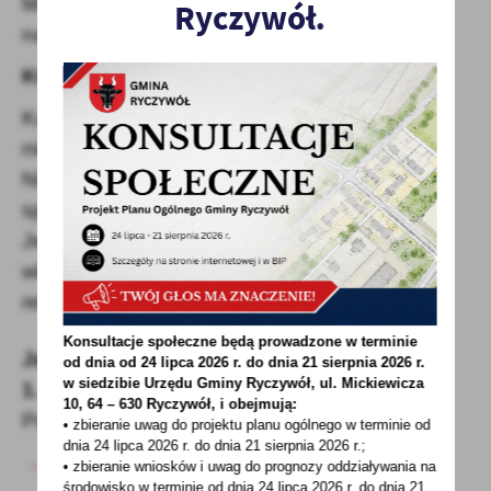
Możesz zbudować jeden dom rekreacyjny
Ryczywół.
na każde 500 m kw. działki
Kto może skorzystać z programu?
Każdy, kto ma prawo dysponować
nieruchomością na cele budowlane.
Nie ma znaczenia stan cywilny, status
społeczny czy sytuacja rodzinna.
Jedynym warunkiem jest, by dom zaspokajał
własne potrzeby mieszkaniowe lub potrzeby
rekreacyjne.
Konsultacje społeczne będą prowadzone w terminie
Jak skorzystać z programu w 3 krokach?
od dnia od 24 lipca 2026 r. do dnia 21 sierpnia 2026 r.
w siedzibie Urzędu Gminy
Ryczywół, ul. Mickiewicza
1. Skompletuj dokumentację
10, 64 – 630 Ryczywół, i obejmują:
Podstawowe dokumenty to:
• zbieranie uwag do projektu planu ogólnego w terminie od
dnia 24 lipca 2026 r. do dnia 21 sierpnia 2026 r.;
oświadczenie o posiadanym prawie do
• zbieranie wniosków i uwag do prognozy oddziaływania na
dysponowania nieruchomością
środowisko w terminie od dnia 24 lipca 2026 r. do dnia 21