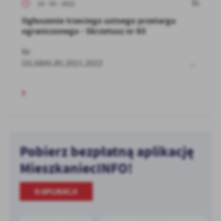
10 - 05 - 2022
Ogłoszenie trzeciego ustnego przetargu
ograniczonego - Skrzetusz nr 80
Nr
GG.6845.85.2021.2022 ...
Pobierz bezpłatną aplikację
MieszkaniecINFO!
O APLIKACJI