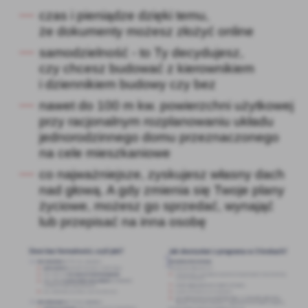
czas i pieniądze dzięki temu,
że dokumenty możesz złożyć online
samodzielność - to Ty decydujesz,
czy chcesz budować z kierownikiem
i dziennikiem budowy czy bez
nawet do 100 m kw. powierzchni użytkowej
przy racjonalnym
rozplanowaniu układu
jednorodzinnego domu przeznaczonego
na cele
mieszkaniowe
co najważniejsze, zyskujesz własny dach
nad głową. A gdy zmienia się
Twoje plany
życiowe, możesz go sprzedać, wynająć
lub przepisać na inna
osobę