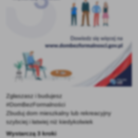
promocyjne mogą pojawić się na stronach podmiotów trzecich lub
firm będących naszymi partnerami oraz innych dostawców usług.
Firmy te działają w charakterze pośredników prezentujących nasze
treści w postaci wiadomości, ofert, komunikatów mediów
społecznościowych.
Zgłaszasz i budujesz
#DomBezFormalności
Zbuduj dom
mieszkalny lub rekreacyjny
szybciej i łatwiej niż kiedykolwiek
Wystarczą 3 kroki