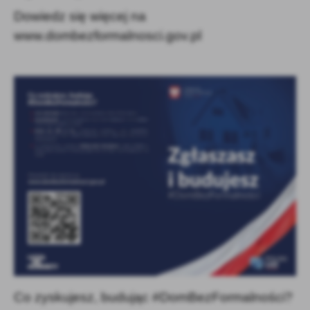
Dowiedz się więcej na
www.dombezformalnosci.gov.pl
Co zyskujesz, budując
#DomBezFormalności?