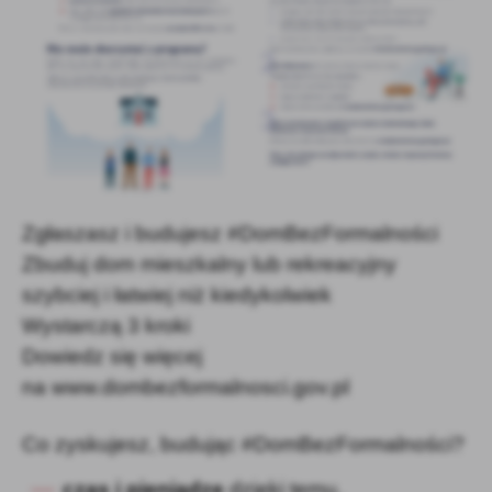
Zgłaszasz i budujesz #DomBezFormalności
Zbuduj dom mieszkalny lub rekreacyjny
szybciej i łatwiej niż kiedykolwiek
Wystarczą 3 kroki
Dowiedz się więcej
na www.dombezformalnosci.gov.pl
Co zyskujesz, budując #DomBezFormalności?
czas i pieniądze
dzięki temu,