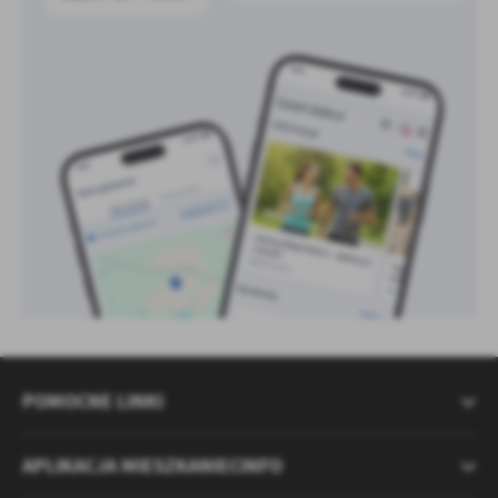
POMOCNE LINKI
APLIKACJA MIESZKANIECINFO