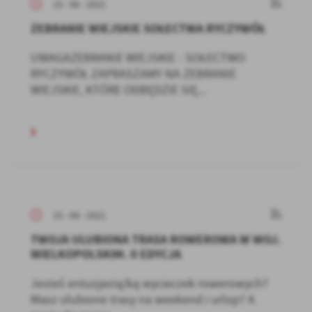
15 - 09 - 2021
ZEBRANIE WIEJSKIE SOŁECTWA RYCZYWÓŁ
UWAGAZEBRANIE WIEJSKIE - SOŁECTWO
RYCZYWÓŁ ZAPRASZAMY NA ZEBRANIE
WIEJSKIE, KTÓRE ODBĘDZIE SIĘ...
15 - 09 - 2021
TWOJA ULUBIONA TRASA ROWEROWA W WOJ.
WIELKOPOLSKIM. II EDYCJA
Jesteś entuzjastą/ką wycieczek rowerowych?
Masz ulubione trasy na weekend i urlop? A