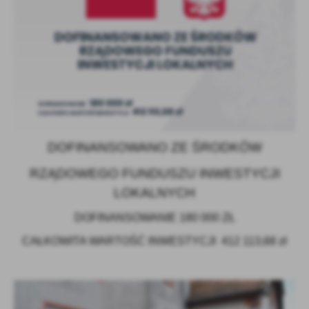
DOFINANSOWANO ZE ŚRODKÓW
RZĄDOWEGO FUNDUSZU INWESTYCJI
LOKALNYCH
DOFINANSOWANIE 180 000 ZŁ
CAŁKOWITA WARTOŚĆ INWESTYCJI
412 113,68 zł