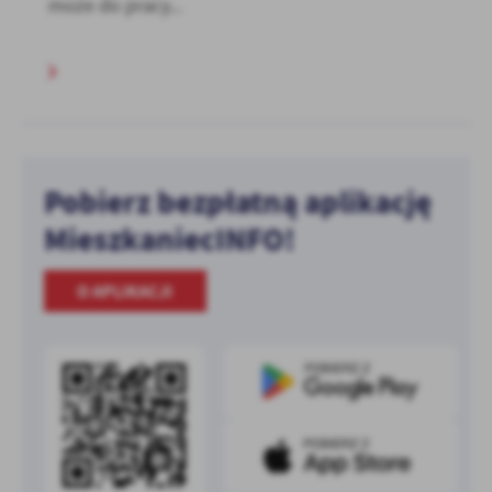
może do pracy...
Pobierz bezpłatną aplikację
MieszkaniecINFO!
O APLIKACJI