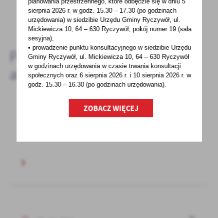
planowania przestrzennego, które odbędzie się w dniu 5
sierpnia 2026 r.
w godz. 15.30 – 17.30 (po godzinach
DODAJ KOMENTARZ
urzędowania) w siedzibie Urzędu Gminy Ryczywół, ul.
Mickiewicza 10, 64 – 630 Ryczywół, pokój
numer 19 (sala
sesyjna),
• prowadzenie punktu konsultacyjnego w siedzibie Urzędu
Pozostałe
Gminy Ryczywół, ul. Mickiewicza 10, 64 – 630 Ryczywół
w godzinach
urzędowania w czasie trwania konsultacji
aktualności
społecznych oraz 6 sierpnia 2026 r. i 10 sierpnia 2026 r. w
godz. 15.30 – 16.30 (po godzinach
urzędowania).
ZOBACZ WIĘCEJ
17 - 09 - 2021
SADZA PŁONIE. CZAD ZABIJA. ŻYJ.