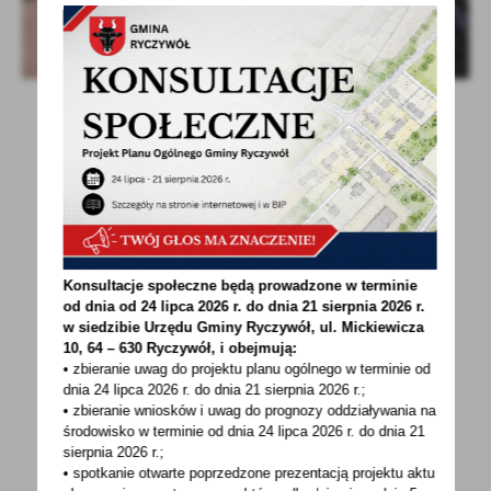
POWRÓT
UDOSTĘPNIJ
Konsultacje społeczne będą prowadzone w terminie
od dnia od 24 lipca 2026 r. do dnia 21 sierpnia 2026 r.
POPRZEDNI
NASTĘPNY
w siedzibie Urzędu Gminy
Ryczywół, ul. Mickiewicza
10, 64 – 630 Ryczywół, i obejmują:
• zbieranie uwag do projektu planu ogólnego w terminie od
dnia 24 lipca 2026 r. do dnia 21 sierpnia 2026 r.;
• zbieranie wniosków i uwag do prognozy oddziaływania na
Spodobała Ci się informacja? Zostaw nam swoją opinię
środowisko w terminie od dnia 24 lipca 2026 r. do dnia 21
- to dla Ciebie staramy się być najlepsi, a Twoje zdanie
sierpnia 2026 r.;
bardzo nam w tym pomoże!
• spotkanie otwarte poprzedzone prezentacją projektu aktu