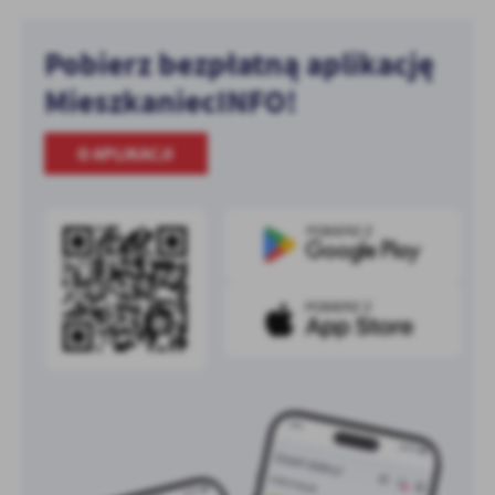
Pobierz bezpłatną aplikację
MieszkaniecINFO!
O APLIKACJI