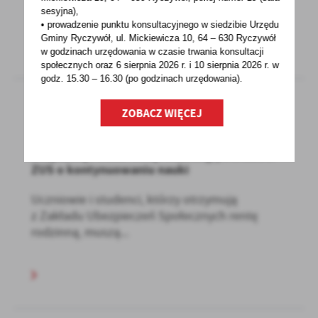
może do pracy...
sesyjna),
• prowadzenie punktu konsultacyjnego w siedzibie Urzędu
Gminy Ryczywół, ul. Mickiewicza 10, 64 – 630 Ryczywół
w godzinach
urzędowania w czasie trwania konsultacji
społecznych oraz 6 sierpnia 2026 r. i 10 sierpnia 2026 r. w
godz. 15.30 – 16.30 (po godzinach
urzędowania).
ZOBACZ WIĘCEJ
15 - 09 - 2021
Uczysz się i masz rentę rodzinną, powiadom
ZUS o kontynuowaniu nauki
Uczniowie i studenci, którzy otrzymują
z Zakładu Ubezpieczeń Społecznych rentę
rodzinną, muszą...