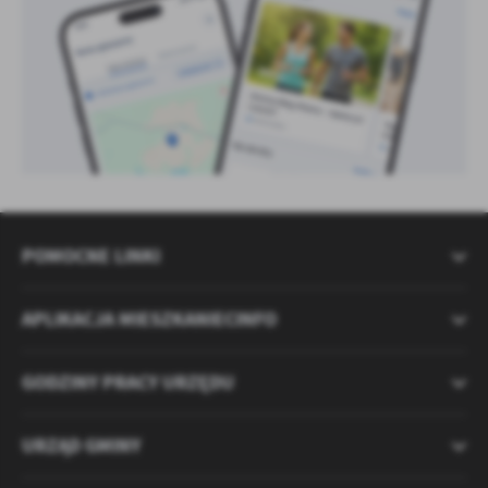
POMOCNE LINKI
APLIKACJA MIESZKANIECINFO
GODZINY PRACY URZĘDU
URZĄD GMINY