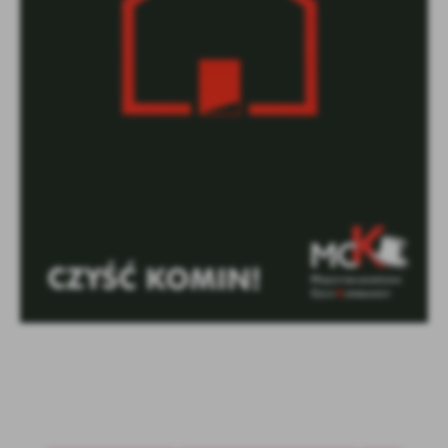
Firmy te działają w charakterze pośredników prezentujących nasze
treści w postaci wiadomości, ofert, komunikatów mediów
społecznościowych.