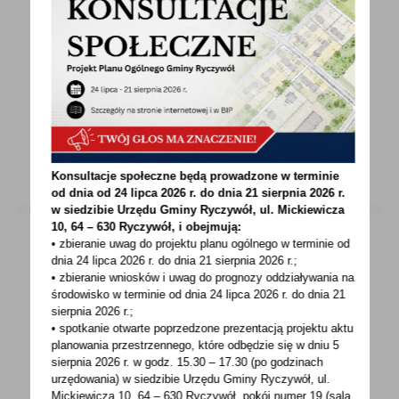
15 - 09 - 2021
ZEBRANIE WIEJSKIE SOŁECTWA RYCZYWÓŁ
UWAGAZEBRANIE WIEJSKIE - SOŁECTWO
RYCZYWÓŁ ZAPRASZAMY NA ZEBRANIE
WIEJSKIE, KTÓRE ODBĘDZIE SIĘ...
Konsultacje społeczne będą prowadzone w terminie
od dnia od 24 lipca 2026 r. do dnia 21 sierpnia 2026 r.
w siedzibie Urzędu Gminy
Ryczywół, ul. Mickiewicza
10, 64 – 630 Ryczywół, i obejmują:
• zbieranie uwag do projektu planu ogólnego w terminie od
dnia 24 lipca 2026 r. do dnia 21 sierpnia 2026 r.;
15 - 09 - 2021
• zbieranie wniosków i uwag do prognozy oddziaływania na
środowisko w terminie od dnia 24 lipca 2026 r. do dnia 21
TWOJA ULUBIONA TRASA ROWEROWA W WOJ.
sierpnia 2026 r.;
WIELKOPOLSKIM. II EDYCJA
• spotkanie otwarte poprzedzone prezentacją projektu aktu
planowania przestrzennego, które odbędzie się w dniu 5
Jesteś entuzjastą/ką wycieczek rowerowych?
sierpnia 2026 r.
w godz. 15.30 – 17.30 (po godzinach
Masz ulubione trasy na weekend i urlop? A
urzędowania) w siedzibie Urzędu Gminy Ryczywół, ul.
Mickiewicza 10, 64 – 630 Ryczywół, pokój
numer 19 (sala