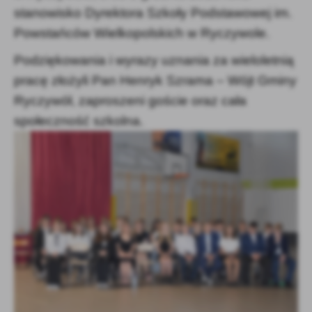
stanowisko Dyrektora Szkoły Podstawowej im.
Powstańców Wielkopolskich w Ryczywole.
Podziękowania i wyrazy uznania za wieloletnią
pracę złożyli Pan Henryk Szrama – Wójt Gminy
Ryczywół, zaproszeni goście oraz cała
społeczność szkolna.