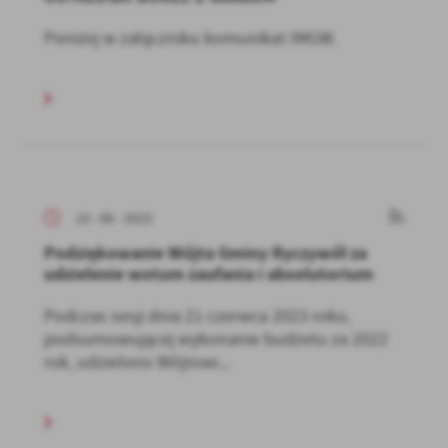
Poniżej w załączniku komunikat IMGW.
23 - 06 - 2023
Podziękowanie Wójta Gminy Ryczywół za
udzielenie wotum zaufania i absolutorium
Podczas sesji dnia 21 czerwca 2023 roku,
podsumowującej wykonanie budżetu za 2022
rok, udzielono Wójtowi...