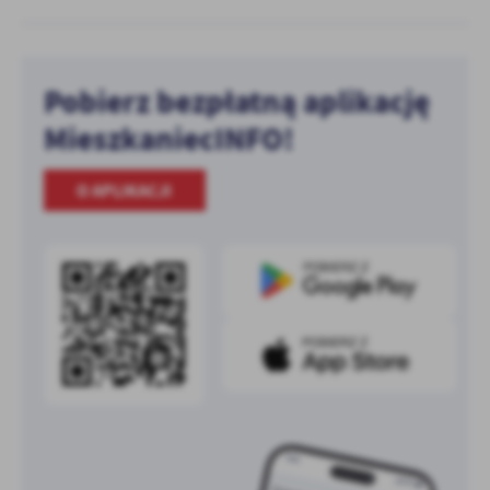
Pobierz bezpłatną aplikację
MieszkaniecINFO!
O APLIKACJI