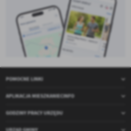
POMOCNE LINKI
APLIKACJA MIESZKANIECINFO
GODZINY PRACY URZĘDU
URZĄD GMINY