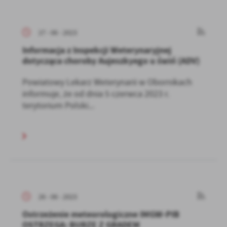
27 - 06 - 2023
Informacja z Inspekcji Weterynaryjnej
dotycząca choroby Aujeszkyego u świń (ADV)
Powiatowy Lekarz Weterynarii w Obornikach
informuje, że od dnia 5 czerwca 2023 r.
terytorium Polski...
26 - 06 - 2023
Ostrzeżenie meteorologiczne IMGW-PIB
OSTRZEGA: BURZE Z GRADEM