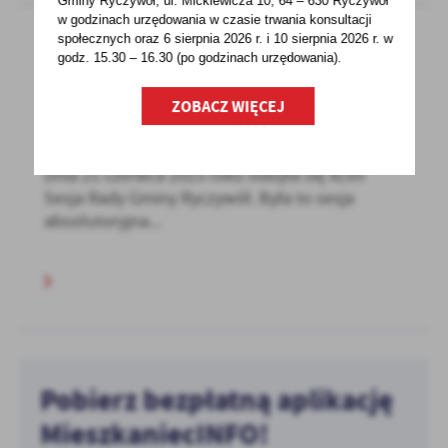
Gminy Ryczywół, ul. Mickiewicza 10, 64 – 630 Ryczywół
w godzinach
urzędowania w czasie trwania konsultacji
społecznych oraz 6 sierpnia 2026 r. i 10 sierpnia 2026 r. w
godz. 15.30 – 16.30 (po godzinach
urzędowania).
22 - 06 - 2023
ZOBACZ WIĘCEJ
XLVII Sesja Rady Gminy Ryczywół -
21.06.2023 r.
Dnia 21 czerwca 2023 roku odbyła się XLVII
Sesja Rady Gminy Ryczywół. Była to sesja
absolutoryjna...
Pobierz bezpłatną aplikację
MieszkaniecINFO!