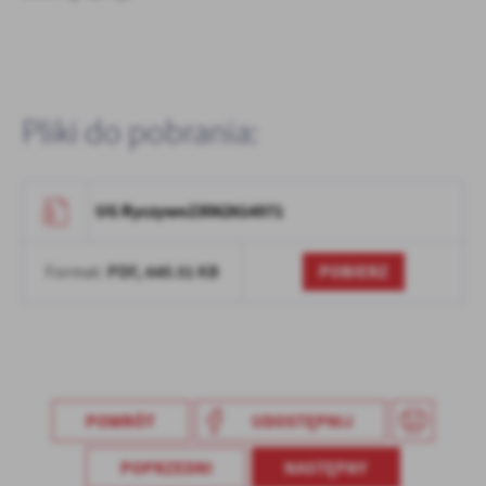
Firmy te działają w charakterze pośredników prezentujących nasze
treści w postaci wiadomości, ofert, komunikatów mediów
społecznościowych.
Pliki do pobrania:
UG Ryczywo23062614571
PDF,
640.51 KB
POBIERZ
Format:
POWRÓT
UDOSTĘPNIJ
POPRZEDNI
NASTĘPNY