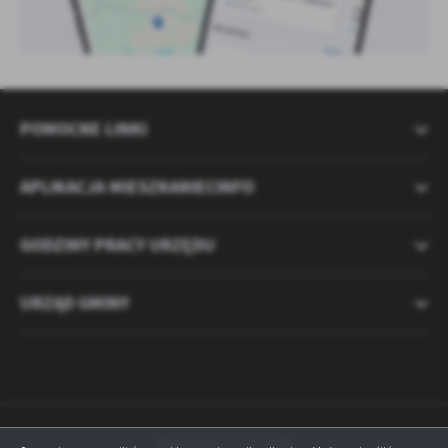
POMOCNE LINKI
APLIKACJA MIESZKANIECINFO
GODZINY PRACY URZĘDU
URZĄD GMINY
Odwiedzin: 2121630