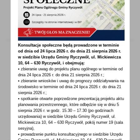
Poniżej w załączniku komunikat IMGW.
Konsultacje społeczne będą prowadzone w terminie
od dnia od 24 lipca 2026 r. do dnia 21 sierpnia 2026 r.
w siedzibie Urzędu Gminy
Ryczywół, ul. Mickiewicza
23 - 06 - 2023
10, 64 – 630 Ryczywół, i obejmują:
• zbieranie uwag do projektu planu ogólnego w terminie od
Podziękowanie Wójta Gminy Ryczywół za
dnia 24 lipca 2026 r. do dnia 21 sierpnia 2026 r.;
udzielenie wotum zaufania i absolutorium
• zbieranie wniosków i uwag do prognozy oddziaływania na
środowisko w terminie od dnia 24 lipca 2026 r. do dnia 21
Podczas sesji dnia 21 czerwca 2023 roku,
sierpnia 2026 r.;
• spotkanie otwarte poprzedzone prezentacją projektu aktu
podsumowującej wykonanie budżetu za 2022
planowania przestrzennego, które odbędzie się w dniu 5
rok, udzielono Wójtowi...
sierpnia 2026 r.
w godz. 15.30 – 17.30 (po godzinach
urzędowania) w siedzibie Urzędu Gminy Ryczywół, ul.
Mickiewicza 10, 64 – 630 Ryczywół, pokój
numer 19 (sala
sesyjna),
• prowadzenie punktu konsultacyjnego w siedzibie Urzędu