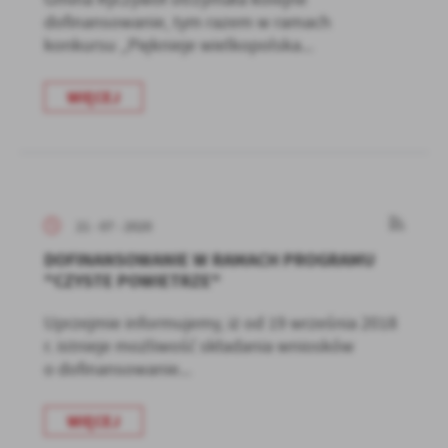
dofinansowanie, tym razem w ramach
konkursu „Pięknieje wielkopolska...
WIĘCEJ
21 - 07 - 2020
DOFINANSOWANIE W RAMACH PROGRAMU
"CZYSTE POWIETRZE"
Uprzejmie informujemy, iż od 19 września 2018
r. istnieje możliwość składania wniosków
o dofinansowanie...
WIĘCEJ