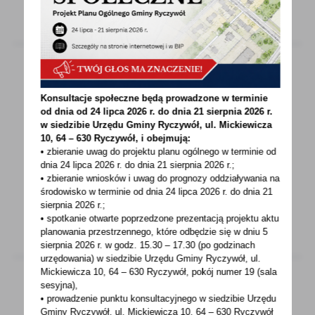
WIĘCEJ
15 - 07 - 2020
Konsultacje społeczne będą prowadzone w terminie
od dnia od 24 lipca 2026 r. do dnia 21 sierpnia 2026 r.
ZASIŁEK OPIEKUŃCZY DO 26 LIPCA
w siedzibie Urzędu Gminy
Ryczywół, ul. Mickiewicza
10, 64 – 630 Ryczywół, i obejmują:
Od poniedziałku, 13 lipca, obowiązują przepisy,
• zbieranie uwag do projektu planu ogólnego w terminie od
które umożliwiają wypłatę dodatkowego
dnia 24 lipca 2026 r. do dnia 21 sierpnia 2026 r.;
• zbieranie wniosków i uwag do prognozy oddziaływania na
zasiłku...
środowisko w terminie od dnia 24 lipca 2026 r. do dnia 21
sierpnia 2026 r.;
WIĘCEJ
• spotkanie otwarte poprzedzone prezentacją projektu aktu
planowania przestrzennego, które odbędzie się w dniu 5
sierpnia 2026 r.
w godz. 15.30 – 17.30 (po godzinach
urzędowania) w siedzibie Urzędu Gminy Ryczywół, ul.
Mickiewicza 10, 64 – 630 Ryczywół, pokój
numer 19 (sala
sesyjna),
• prowadzenie punktu konsultacyjnego w siedzibie Urzędu
14 - 07 - 2020
Gminy Ryczywół, ul. Mickiewicza 10, 64 – 630 Ryczywół