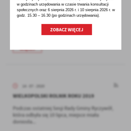
w godzinach
urzędowania w czasie trwania konsultacji
XIX SESJA RADY GMINY
społecznych oraz 6 sierpnia 2026 r. i 10 sierpnia 2026 r. w
godz. 15.30 – 16.30 (po godzinach
urzędowania).
Dnia 10 lipca 2020 roku w Sali sesyjnej Urzędu
Gminy odbyła się XIX Sesja Rady Gminy.
ZOBACZ WIĘCEJ
Przewodniczący...
WIĘCEJ
14 - 07 - 2020
WIELKOPOLSKI ROLNIK ROKU 2019
Podczas ostatniej Sesji Rady Gminy Ryczywół,
która odbyła się 10 lipca, miejsce miała
doniosła...