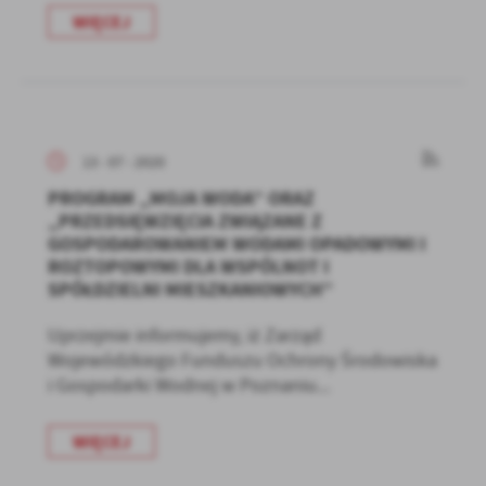
WIĘCEJ
13 - 07 - 2020
PROGRAM „MOJA WODA” ORAZ
„PRZEDSIĘWZIĘCIA ZWIĄZANE Z
GOSPODAROWANIEM WODAMI OPADOWYMI I
ROZTOPOWYMI DLA WSPÓLNOT I
SPÓŁDZIELNI MIESZKANIOWYCH”
Uprzejmie informujemy, iż Zarząd
Wojewódzkiego Funduszu Ochrony Środowiska
i Gospodarki Wodnej w Poznaniu...
WIĘCEJ