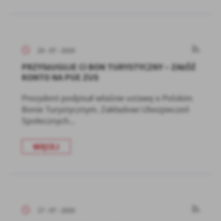
20 - 07 - 2020
PRZYSŁUGUJE CI BON TURYSTYCZNY – ZAŁÓŻ
KONTO NA PUE ZUS
Prezydent podpisał właśnie ustawę o Polskim
Bonie Turystycznym. Zakładowi Ubezpieczeń
Społecznych...
WIĘCEJ
17 - 07 - 2020