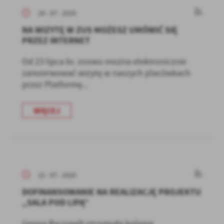
24 - 07 - 2020
NA WIZYTĘ W ZUS MOŻESZ UMÓWIĆ SIĘ
PRZEZ INTERNET
Od 23 lipca br. znowu można elektronicznie
zarezerwować wizytę w naszych placówkach
przez Platformę...
WIĘCEJ
22 - 07 - 2020
DOFINANSOWANIE NA REALIZACJĘ PROJEKTU
„SALA POD LIPĄ”
Gmina Ryczywół otrzymała kolejne