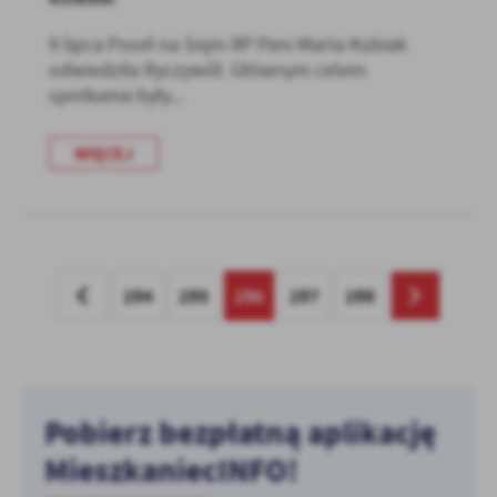
9 lipca Poseł na Sejm RP Pani Marta Kubiak
odwiedziła Ryczywół. Głównym celem
spotkania były...
WIĘCEJ
294
295
296
297
298
Pobierz bezpłatną aplikację
MieszkaniecINFO!