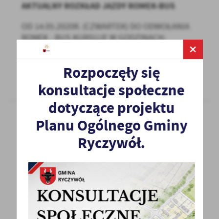
AKTUALNY ROZKŁAD JAZDY ROMEK-BUS
OD 14.05.2020R. (CZWARTEK) DO ODWOŁANIA
ROMEK - BUS KURSUJE W GODZINACH:
RYCZYWÓŁ - OBORNIKI 5:30...
Rozpoczęły się
WIĘCEJ
konsultacje społeczne
dotyczące projektu
Planu Ogólnego Gminy
15 - 07 - 2020
Ryczywół.
UMÓW WIZYTĘ W URZĘDZIE SKARBOWYM
Od 3 sierpnia zostanie udostępniony nowy
model obsługi bezpośredniej podatników.
Sprawę podczas...