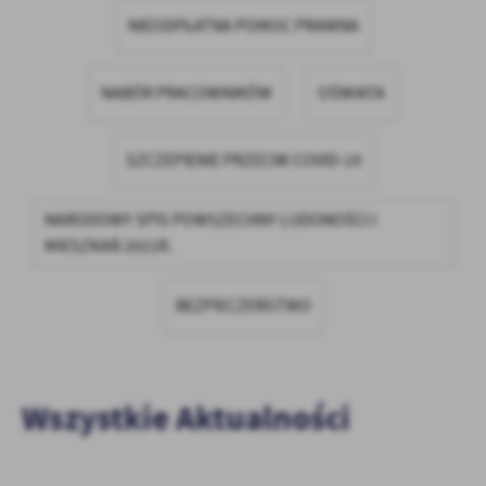
firm będących naszymi partnerami oraz innych dostawców usług.
NIEODPŁATNA POMOC PRAWNA
Firmy te działają w charakterze pośredników prezentujących nasze
treści w postaci wiadomości, ofert, komunikatów mediów
społecznościowych.
NABÓR PRACOWNIKÓW
OŚWIATA
SZCZEPIENIE PRZECIW COVID-19
NARODOWY SPIS POWSZECHNY LUDONOŚCI I
MIESZKAŃ 2021R.
BEZPIECZEŃSTWO
Wszystkie Aktualności