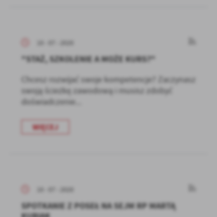
10 - 07 - 2020
"STAŻ, SZKOLENIE A MOŻE KURS?"
Chcesz rozwijać swoje kompetencje? Zaczynasz
swoją ścieżkę zawodową i musisz zdobyć
doświadczenie...
WIĘCEJ
10 - 07 - 2020
SPOTKANIE Z POSEŁ NA SEJM RP MARTĄ
KUBIAK