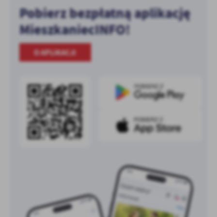
Pobierz bezpłatną aplikację
MieszkaniecINFO!
O APLIKACJI