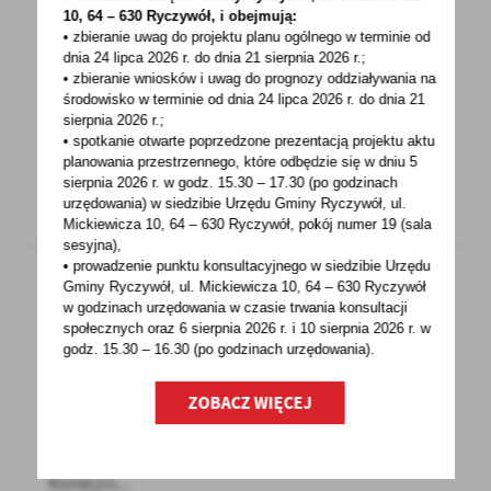
URZĄD GMINY ZAMKNIĘTY DLA
10, 64 – 630 Ryczywół, i obejmują:
INTERESANTÓW
• zbieranie uwag do projektu planu ogólnego w terminie od
dnia 24 lipca 2026 r. do dnia 21 sierpnia 2026 r.;
Od dnia 26 października 2020 roku do
• zbieranie wniosków i uwag do prognozy oddziaływania na
odwołania Szanowni Mieszkańcy Gminy
środowisko w terminie od dnia 24 lipca 2026 r. do dnia 21
sierpnia 2026 r.;
Ryczywół!W związku z dynamicznie...
• spotkanie otwarte poprzedzone prezentacją projektu aktu
planowania przestrzennego, które odbędzie się w dniu 5
sierpnia 2026 r.
w godz. 15.30 – 17.30 (po godzinach
urzędowania) w siedzibie Urzędu Gminy Ryczywół, ul.
Mickiewicza 10, 64 – 630 Ryczywół, pokój
numer 19 (sala
sesyjna),
• prowadzenie punktu konsultacyjnego w siedzibie Urzędu
Gminy Ryczywół, ul. Mickiewicza 10, 64 – 630 Ryczywół
w godzinach
urzędowania w czasie trwania konsultacji
23 - 10 - 2020
społecznych oraz 6 sierpnia 2026 r. i 10 sierpnia 2026 r. w
godz. 15.30 – 16.30 (po godzinach
urzędowania).
KONKURS FOTOGRAFICZNY MARSZAŁKA
WOJEWÓDZTWA WIELKOPOLSKIEGO
ZOBACZ WIĘCEJ
Jeżeli lubisz robić zdjęcia lub masz w swojej
kolekcji piękne kadry z Wielkopolski, to
Konkurs...