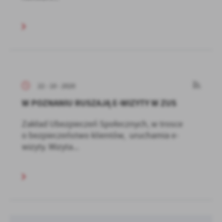
22 - 10 - 2020
W POZNANIU RUSZAJĄ E-WIZYTY W ZUS
Zakład Ubezpieczeń Społecznych, w trosce
o bezpieczeństwo klientów, uruchamia e-
wizyty. Wizyta...