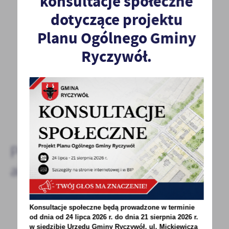
konsultacje społeczne
dotyczące projektu
POPRZEDNI
NASTĘPNY
Planu Ogólnego Gminy
Ryczywół.
Spodobała Ci się informacja? Zostaw nam swoją opinię
- to dla Ciebie staramy się być najlepsi, a Twoje zdanie
bardzo nam w tym pomoże!
DODAJ KOMENTARZ
Pozostałe
aktualności
Konsultacje społeczne będą prowadzone w terminie
23 - 10 - 2020
od dnia od 24 lipca 2026 r. do dnia 21 sierpnia 2026 r.
w siedzibie Urzędu Gminy
Ryczywół, ul. Mickiewicza