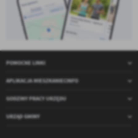
POMOCNE LINKI
APLIKACJA MIESZKANIECINFO
GODZINY PRACY URZĘDU
URZĄD GMINY