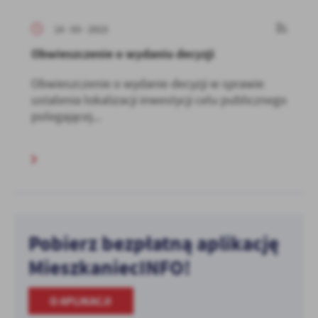
14 - 03 - 2023
Obwieszczenie o wydaniu decyzji
Obwieszczenie o wydanie decyzji w sprawie
ustalenia lokalizacji inwestycji celu publicznego
polegającej...
Pobierz bezpłatną aplikację
MieszkaniecINFO!
O APLIKACJI