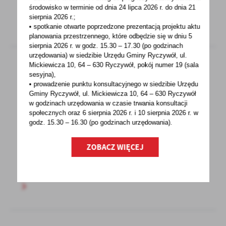
środowisko w terminie od dnia 24 lipca 2026 r. do dnia 21
sierpnia 2026 r.;
• spotkanie otwarte poprzedzone prezentacją projektu aktu
planowania przestrzennego, które odbędzie się w dniu 5
sierpnia 2026 r.
w godz. 15.30 – 17.30 (po godzinach
urzędowania) w siedzibie Urzędu Gminy Ryczywół, ul.
Mickiewicza 10, 64 – 630 Ryczywół, pokój
numer 19 (sala
sesyjna),
16 - 03 - 2023
• prowadzenie punktu konsultacyjnego w siedzibie Urzędu
Gminy Ryczywół, ul. Mickiewicza 10, 64 – 630 Ryczywół
Podpisanie umowy na remont Grobu
w godzinach
urzędowania w czasie trwania konsultacji
Powstańców Wielkopolskich w Ryczywole
społecznych oraz 6 sierpnia 2026 r. i 10 sierpnia 2026 r. w
godz. 15.30 – 16.30 (po godzinach
urzędowania).
Dnia 15 marca 2023 roku w Urzędzie Gminy
w Ryczywole miało miejsce podpisanie umowy,
ZOBACZ WIĘCEJ
która dotyczy...