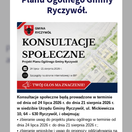
- to dla Ciebie staramy się być najlepsi, a Twoje zdanie
Ryczywół.
bardzo nam w tym pomoże!
DODAJ KOMENTARZ
Pozostałe
aktualności
16 - 03 - 2023
Wielkopolska: do urzędów skarbowych
Konsultacje społeczne będą prowadzone w terminie
wpłynęło już milion PIT-ów za 2022 rok
od dnia od 24 lipca 2026 r. do dnia 21 sierpnia 2026 r.
w siedzibie Urzędu Gminy
Ryczywół, ul. Mickiewicza
Minął już miesiąc, odkąd podatnicy mogą
10, 64 – 630 Ryczywół, i obejmują:
• zbieranie uwag do projektu planu ogólnego w terminie od
rozliczać swój PIT za ubiegły rok.
dnia 24 lipca 2026 r. do dnia 21 sierpnia 2026 r.;
Przedstawiamy pierwsze...
• zbieranie wniosków i uwag do prognozy oddziaływania na