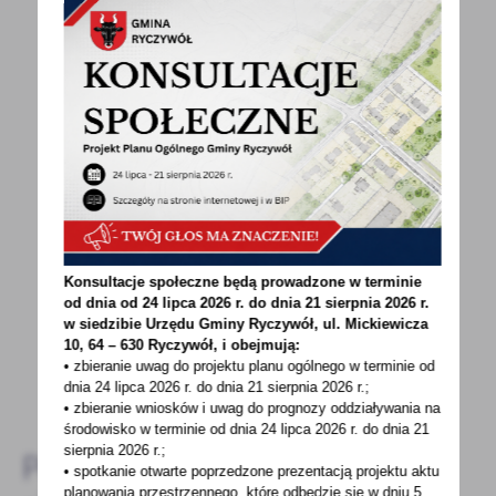
POWRÓT
UDOSTĘPNIJ
POPRZEDNI
NASTĘPNY
Spodobała Ci się informacja? Zostaw nam swoją opinię
Konsultacje społeczne będą prowadzone w terminie
- to dla Ciebie staramy się być najlepsi, a Twoje zdanie
od dnia od 24 lipca 2026 r. do dnia 21 sierpnia 2026 r.
bardzo nam w tym pomoże!
w siedzibie Urzędu Gminy
Ryczywół, ul. Mickiewicza
10, 64 – 630 Ryczywół, i obejmują:
• zbieranie uwag do projektu planu ogólnego w terminie od
DODAJ KOMENTARZ
dnia 24 lipca 2026 r. do dnia 21 sierpnia 2026 r.;
• zbieranie wniosków i uwag do prognozy oddziaływania na
środowisko w terminie od dnia 24 lipca 2026 r. do dnia 21
sierpnia 2026 r.;
Pozostałe
• spotkanie otwarte poprzedzone prezentacją projektu aktu
planowania przestrzennego, które odbędzie się w dniu 5