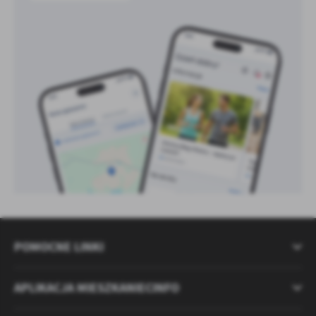
POMOCNE LINKI
APLIKACJA MIESZKANIECINFO