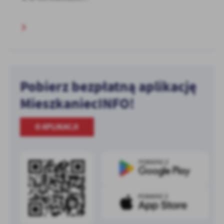
Pobierz bezpłatną aplikację
MieszkaniecINFO!
O APLIKACJI