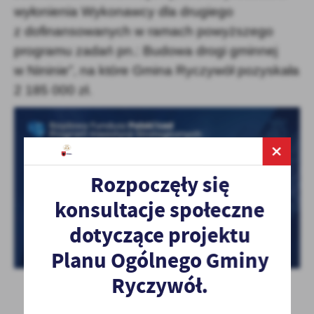
wyłonienia Wykonawcy dla drugiego
z dofinansowanych w ramach powyższego
programu zadań pn.: Budowa drogi gminnej
w Nininie”, na które Gmina Ryczywół pozyskała
2 185 000 zł.
Rozpoczęły się
konsultacje społeczne
dotyczące projektu
Planu Ogólnego Gminy
Ryczywół.