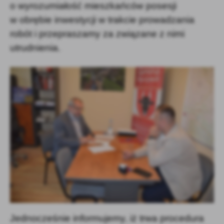
o wyrozumiałość mieszkańców posesji
w obrębie inwestycji w trakcie prowadzania
robót i przepraszamy za związane z nimi
utrudnienia.
Jednocześnie informujemy, iż trwa procedura