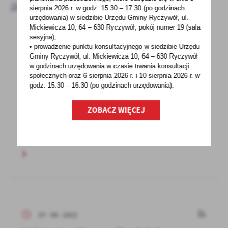
aktualności
sierpnia 2026 r.
w godz. 15.30 – 17.30 (po godzinach
urzędowania) w siedzibie Urzędu Gminy Ryczywół, ul.
Mickiewicza 10, 64 – 630 Ryczywół, pokój
numer 19 (sala
sesyjna),
• prowadzenie punktu konsultacyjnego w siedzibie Urzędu
07 - 06 - 2022
Gminy Ryczywół, ul. Mickiewicza 10, 64 – 630 Ryczywół
Zawieszenie Nocnej i Świątecznej Opieki
w godzinach
urzędowania w czasie trwania konsultacji
społecznych oraz 6 sierpnia 2026 r. i 10 sierpnia 2026 r. w
Zdrowotnej
godz. 15.30 – 16.30 (po godzinach
urzędowania).
Poniżej zamieszczamy informację, która została
ZOBACZ WIĘCEJ
przekazana do Urzędu Gminy w Ryczywole od
Samodzielnego...
07 - 06 - 2022