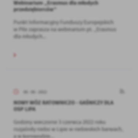
Webinarium „Erasmus dla młodych
przedsiębiorców”
Punkt Informacyjny Funduszy Europejskich
w Pile zaprasza na webinarium pt. „Erasmus
dla młodych...
06 - 06 - 2022
NOWY WÓZ RATOWNICZO - GAŚNICZY DLA
OSP LIPA
Godziny wieczorne 3 czerwca 2022 roku
rozjaśniły niebo w Lipie w niebieskich barwach,
a w korowodzie...