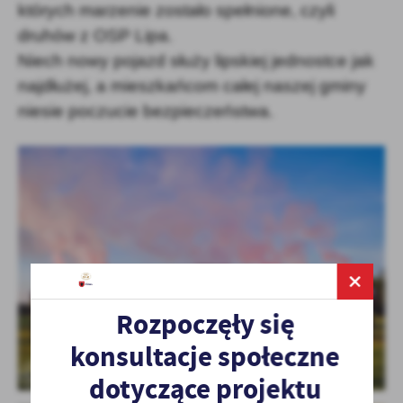
których marzenie zostało spełnione, czyli
druhów z OSP Lipa.
Niech nowy pojazd służy lipskiej jednostce jak
najdłużej, a mieszkańcom całej naszej gminy
niesie poczucie bezpieczeństwa.
Rozpoczęły się
konsultacje społeczne
dotyczące projektu