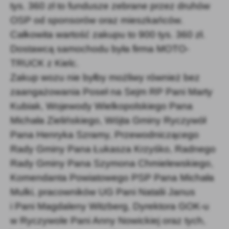
tys. 360 zł to fundusze zebrane przez druhów
OSP od sponsorów oraz mieszkańców.
Całkowita wartość zakupu to 900 tys. 360 zł.
Dostawcą samochodu była firma MOTO-
TRUCK z Kielc.
Zakup wozu nie byłby możliwy również bez
zaangażowania Poseł na Sejm RP Pani Marty
Kubiak, Wojewody Wielkopolskiego Pana
Michała Zielińskiego, Wójta Gminy Ryczywół
Pana Henryka Szramy, Przewodniczącego
Rady Gminy Pana Łukasza Krzyśko, Radnego
Rady Gminy Pana Szymona Chmielewskiego,
Komendanta Powiatowego PSP Pana Michała
Mulki, pracowników UG Pani Natalii Janus
i Pani Magdaleny Witzberg, Dyrektora GOK-u
w Ryczywole Pani Anny Nowickiej oraz tych,