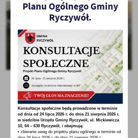
Planu Ogólnego Gminy
Ryczywół.
Konsultacje społeczne będą prowadzone w terminie
POWRÓT
UDOSTĘPNIJ
od dnia od 24 lipca 2026 r. do dnia 21 sierpnia 2026 r.
w siedzibie Urzędu Gminy
Ryczywół, ul. Mickiewicza
10, 64 – 630 Ryczywół, i obejmują:
POPRZEDNI
NASTĘPNY
• zbieranie uwag do projektu planu ogólnego w terminie od
dnia 24 lipca 2026 r. do dnia 21 sierpnia 2026 r.;