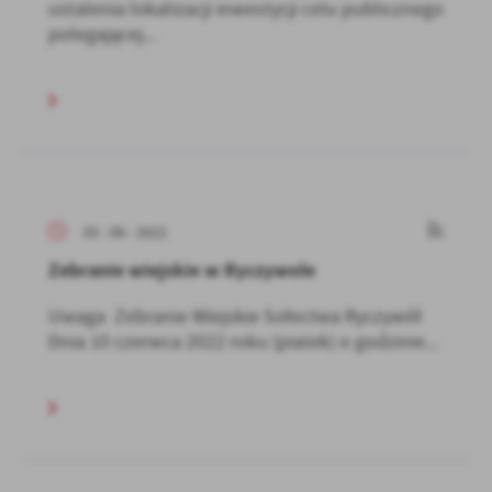
ustalenia lokalizacji inwestycji celu publicznego
polegającej...
03 - 06 - 2022
Zebranie wiejskie w Ryczywole
Uwaga Zebranie Wiejskie Sołectwa Ryczywół
Dnia 10 czerwca 2022 roku (piatek) o godzinie...