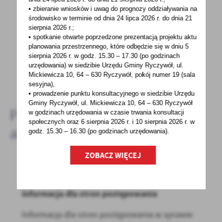
• zbieranie wniosków i uwag do prognozy oddziaływania na
środowisko w terminie od dnia 24 lipca 2026 r. do dnia 21
Spodobała Ci się informacja? Zostaw nam swoją opinię
sierpnia 2026 r.;
- to dla Ciebie staramy się być najlepsi, a Twoje zdanie
• spotkanie otwarte poprzedzone prezentacją projektu aktu
planowania przestrzennego, które odbędzie się w dniu 5
bardzo nam w tym pomoże!
sierpnia 2026 r.
w godz. 15.30 – 17.30 (po godzinach
urzędowania) w siedzibie Urzędu Gminy Ryczywół, ul.
Mickiewicza 10, 64 – 630 Ryczywół, pokój
numer 19 (sala
DODAJ KOMENTARZ
sesyjna),
• prowadzenie punktu konsultacyjnego w siedzibie Urzędu
Gminy Ryczywół, ul. Mickiewicza 10, 64 – 630 Ryczywół
Pozostałe
w godzinach
urzędowania w czasie trwania konsultacji
społecznych oraz 6 sierpnia 2026 r. i 10 sierpnia 2026 r. w
aktualności
godz. 15.30 – 16.30 (po godzinach
urzędowania).
ZOBACZ WIĘCEJ
03 - 06 - 2022
Informacja dla stron postępowania
Informacja dla stron postępowania w sprawie