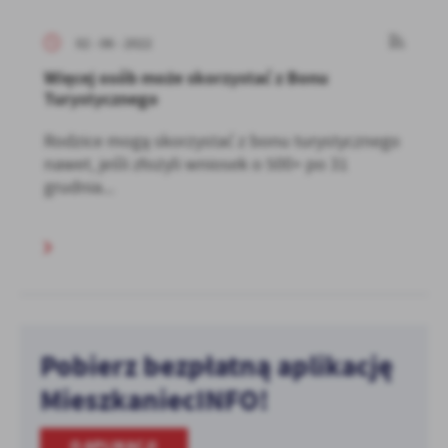
02 - 06 - 2022
Więcej osób może skorzystać z Bonu
Turystycznego
Rodzice mogą skorzystać z bonu turystycznego
nawet, jeśli złożyli wniosek o 500+ po 31
grudnia...
Pobierz bezpłatną aplikację
MieszkaniecINFO!
O APLIKACJI