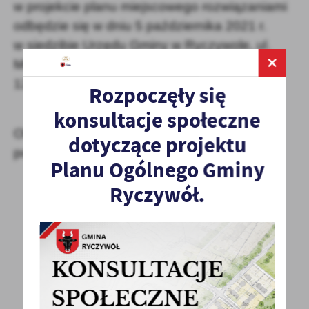
w projekcie planu miejscowego rozwiązaniami
odbędzie się w dniu 5 października 2021 r.
w siedzibie Urzędu Gminy w Ryczywole, ul.
Mickiewicza 10, 64 630 Ryczywół o godzinie
12:00.
Rozpoczęły się
konsultacje społeczne
Obwieszczenie znajduje sie w załączniku
dotyczące projektu
poniżej.
Planu Ogólnego Gminy
Ryczywół.
POWRÓT
UDOSTĘPNIJ
POPRZEDNI
NASTĘPNY