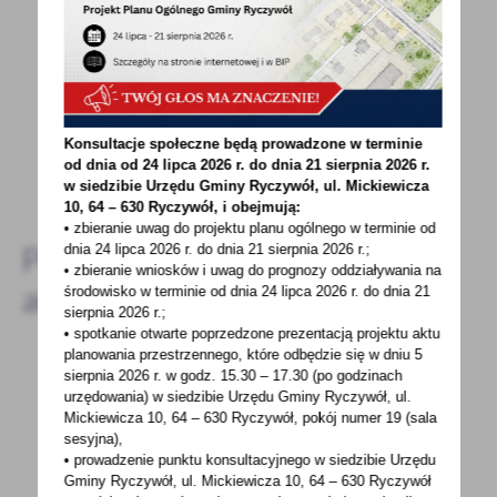
Spodobała Ci się informacja? Zostaw nam swoją opinię
- to dla Ciebie staramy się być najlepsi, a Twoje zdanie
bardzo nam w tym pomoże!
Konsultacje społeczne będą prowadzone w terminie
od dnia od 24 lipca 2026 r. do dnia 21 sierpnia 2026 r.
DODAJ KOMENTARZ
w siedzibie Urzędu Gminy
Ryczywół, ul. Mickiewicza
10, 64 – 630 Ryczywół, i obejmują:
• zbieranie uwag do projektu planu ogólnego w terminie od
Pozostałe
dnia 24 lipca 2026 r. do dnia 21 sierpnia 2026 r.;
• zbieranie wniosków i uwag do prognozy oddziaływania na
aktualności
środowisko w terminie od dnia 24 lipca 2026 r. do dnia 21
sierpnia 2026 r.;
• spotkanie otwarte poprzedzone prezentacją projektu aktu
planowania przestrzennego, które odbędzie się w dniu 5
sierpnia 2026 r.
w godz. 15.30 – 17.30 (po godzinach
07 - 09 - 2021
urzędowania) w siedzibie Urzędu Gminy Ryczywół, ul.
Mickiewicza 10, 64 – 630 Ryczywół, pokój
numer 19 (sala
ZUS z urzędu przeliczy czerwcowe emerytury
sesyjna),
• prowadzenie punktu konsultacyjnego w siedzibie Urzędu
Problem czerwcowych emerytur został już
Gminy Ryczywół, ul. Mickiewicza 10, 64 – 630 Ryczywół