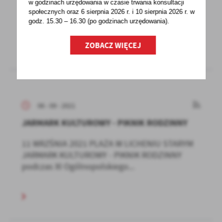
w godzinach
urzędowania w czasie trwania konsultacji
rozwiązany. Prezydent podpisał ustawę, która
społecznych oraz 6 sierpnia 2026 r. i 10 sierpnia 2026 r. w
wchodzi w życie...
godz. 15.30 – 16.30 (po godzinach
urzędowania).
ZOBACZ WIĘCEJ
06 - 09 - 2021
JARMARK KULTUROWY - PIKNIK RODZINNY
11 WRZŚNIA 2021 PLAŻA W LICHENIU STARYM
JARMARK KULTUROWY - PIKNIK RODZINNY
podczas XI Ogólnopolskiego...