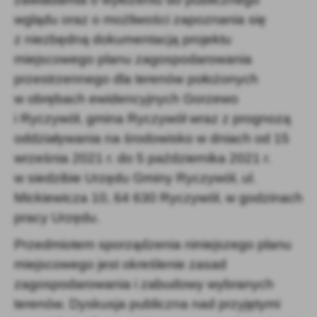
wglądu oraz o możliwości zapoznania się
z niezbędną dokumentacją projektu
miejscowego planu zagospodarowania
przestrzennego dla terenów położonych
w obrębach ewidencyjnych Gorzewo
i Ryczywół, gmina Ryczywół wraz z prognozą
oddziaływania na środowisko w dniach od 15
września 2021 r. do 5 października 2021 r.
w siedzibie Urzędu Gminy Ryczywół, ul.
Mickiewicza 10, 64 630 Ryczywół, w godzinach
pracy Urzędu.
Przedmiotem sporządzenia niniejszego planu
miejscowego jest określenie zasad
zagospodarowania i zabudowy wybranych
terenów. Dyskusja publiczna nad przyjętymi