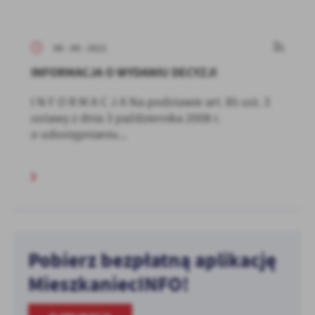
06 - 09 - 2021
INFORMACJA O WYDANIU DECYZJI
I N F O R M A C J A Na podstawie art. 85 ust. 3
ustawy z dnia 3 października 2008 r.
o udostępnianiu...
Pobierz bezpłatną aplikację
MieszkaniecINFO!