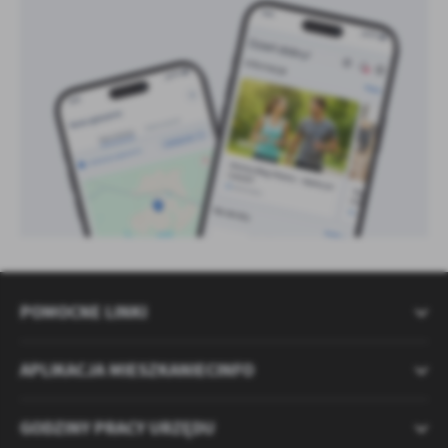
POMOCNE LINKI
APLIKACJA MIESZKANIECINFO
GODZINY PRACY URZĘDU