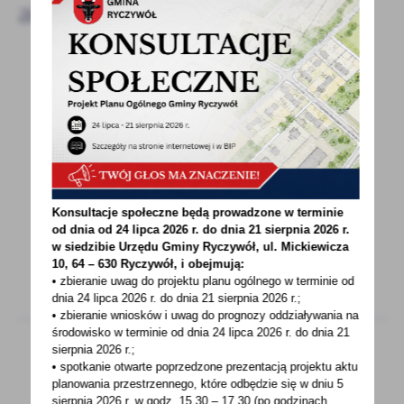
aktualności
07 - 09 - 2021
OBWIESZCZENIE O WYŁOŻENIU DO
PUBLICZNEGO WGLĄDU PROJEKTU MPZP
OBWIESZCZENIEo wyłożeniu do publicznego
wgląduprojektu miejscowego planu
Konsultacje społeczne będą prowadzone w terminie
zagospodarowania przestrzennego...
od dnia od 24 lipca 2026 r. do dnia 21 sierpnia 2026 r.
w siedzibie Urzędu Gminy
Ryczywół, ul. Mickiewicza
10, 64 – 630 Ryczywół, i obejmują:
• zbieranie uwag do projektu planu ogólnego w terminie od
dnia 24 lipca 2026 r. do dnia 21 sierpnia 2026 r.;
• zbieranie wniosków i uwag do prognozy oddziaływania na
środowisko w terminie od dnia 24 lipca 2026 r. do dnia 21
sierpnia 2026 r.;
• spotkanie otwarte poprzedzone prezentacją projektu aktu
07 - 09 - 2021
planowania przestrzennego, które odbędzie się w dniu 5
sierpnia 2026 r.
w godz. 15.30 – 17.30 (po godzinach