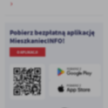
Pobierz bezpłatną aplikację
MieszkaniecINFO!
O APLIKACJI