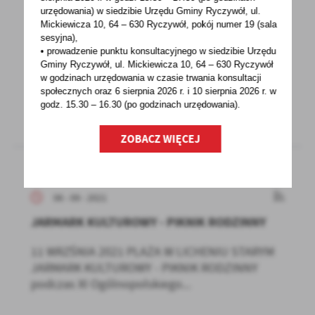
ZUS z urzędu przeliczy czerwcowe emerytury
urzędowania) w siedzibie Urzędu Gminy Ryczywół, ul.
Mickiewicza 10, 64 – 630 Ryczywół, pokój
numer 19 (sala
Problem czerwcowych emerytur został już
sesyjna),
• prowadzenie punktu konsultacyjnego w siedzibie Urzędu
rozwiązany. Prezydent podpisał ustawę, która
Gminy Ryczywół, ul. Mickiewicza 10, 64 – 630 Ryczywół
wchodzi w życie...
w godzinach
urzędowania w czasie trwania konsultacji
społecznych oraz 6 sierpnia 2026 r. i 10 sierpnia 2026 r. w
godz. 15.30 – 16.30 (po godzinach
urzędowania).
ZOBACZ WIĘCEJ
06 - 09 - 2021
JARMARK KULTUROWY - PIKNIK RODZINNY
11 WRZŚNIA 2021 PLAŻA W LICHENIU STARYM
JARMARK KULTUROWY - PIKNIK RODZINNY
podczas XI Ogólnopolskiego...