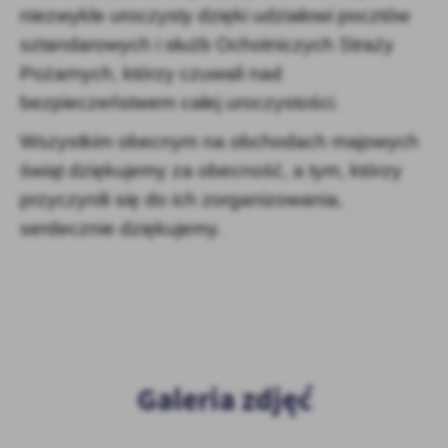
niezwykle uroczysty dzięki udziałowi pocztów
sztandarowych i służb Ochotniczych Straży
Pożarnych, którzy czuwali nad
bezpieczeństwem całej uroczystości.
Wszystkim obecnym na obchodach majowych
świąt dziękujemy za obecność, a tym, którzy
przyczynili się do ich zorganizowania,
serdecznie dziękujemy.
Galeria zdjęć