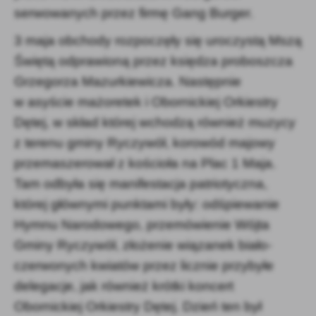
serwowanych przez firmę Gang Burger.
3 maja obchody rozpoczęły się uroczystą Mszą
Świętą odprawioną przez księdza proboszcza
Grzegorza Mazurkiewicza. Następnie
w asyście mażoretek i Obornickiej Orkiestry
Dętej, w skład której wchodzą również muzycy
z terenu gminy Ryczywół, korowód majowy
przemaszerował z kościoła na Plac 1 Maja.
Tam odbyła się manifestacja patriotyczna,
której głównymi punktami były: odśpiewanie
Hymnu Narodowego, przemówienie Wójta
Gminy Ryczywół, złożenie wiązanek biało-
czerwonych kwiatów przez licznie przybyłe
delegacje, jak również krótki koncert
Obornickiej Orkiestry Dętej. Dzień ten był