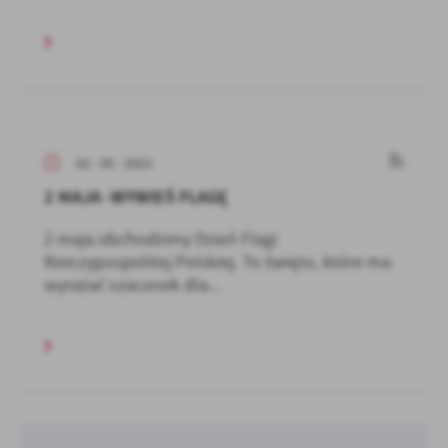
02 - 05 - 2023
2 MAJA -WYWIEŚ FLAGĘ
2 maja obchodzimy Dzień Flagi
Rzeczypospolitej Polskiej. To święto, które ma
wyrażać szacunek dla...