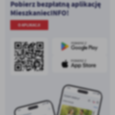
Pobierz bezpłatną aplikację
MieszkaniecINFO!
O APLIKACJI