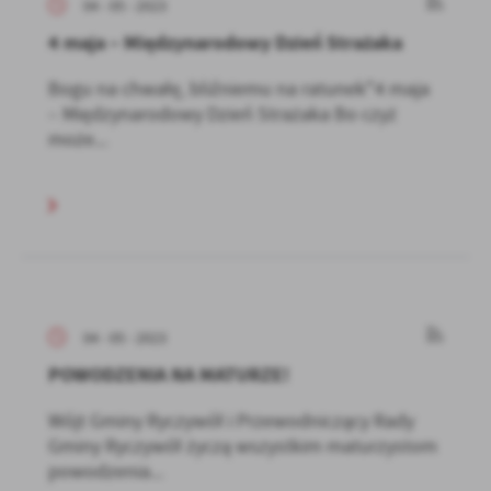
04 - 05 - 2023
4 maja – Międzynarodowy Dzień Strażaka
Bogu na chwałę, bliźniemu na ratunek"4 maja
– Międzynarodowy Dzień Strażaka Bo czyż
może...
04 - 05 - 2023
POWODZENIA NA MATURZE!
Wójt Gminy Ryczywół i Przewodniczący Rady
Gminy Ryczywół życzą wszystkim maturzystom
powodzenia...