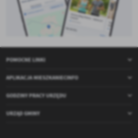
POMOCNE LINKI
APLIKACJA MIESZKANIECINFO
GODZINY PRACY URZĘDU
URZĄD GMINY