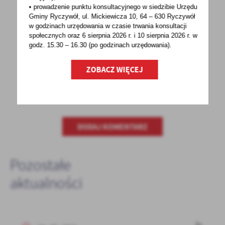
• prowadzenie punktu konsultacyjnego w siedzibie Urzędu
POWRÓT
UDOSTĘPNIJ
Gminy Ryczywół, ul. Mickiewicza 10, 64 – 630 Ryczywół
w godzinach
urzędowania w czasie trwania konsultacji
POPRZEDNI
NASTĘPNY
społecznych oraz 6 sierpnia 2026 r. i 10 sierpnia 2026 r. w
godz. 15.30 – 16.30 (po godzinach
urzędowania).
ZOBACZ WIĘCEJ
Spodobała Ci się informacja? Zostaw nam swoją opinię
- to dla Ciebie staramy się być najlepsi, a Twoje zdanie
bardzo nam w tym pomoże!
DODAJ KOMENTARZ
Pozostałe
aktualności