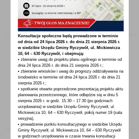
wyrażać szacunek dla...
Konsultacje społeczne będą prowadzone w terminie
od dnia od 24 lipca 2026 r. do dnia 21 sierpnia 2026 r.
w siedzibie Urzędu Gminy
Ryczywół, ul. Mickiewicza
10, 64 – 630 Ryczywół, i obejmują:
28 - 04 - 2023
• zbieranie uwag do projektu planu ogólnego w terminie od
dnia 24 lipca 2026 r. do dnia 21 sierpnia 2026 r.;
CHARYTATYWNY BIEG DLA HANI
• zbieranie wniosków i uwag do prognozy oddziaływania na
środowisko w terminie od dnia 24 lipca 2026 r. do dnia 21
Podarujmy zdrowie Hani. Pomaganie jest
sierpnia 2026 r.;
proste!Charytatywny bieg dla Hani -
• spotkanie otwarte poprzedzone prezentacją projektu aktu
18.06.23rPozyskanie środków...
planowania przestrzennego, które odbędzie się w dniu 5
sierpnia 2026 r.
w godz. 15.30 – 17.30 (po godzinach
urzędowania) w siedzibie Urzędu Gminy Ryczywół, ul.
Mickiewicza 10, 64 – 630 Ryczywół, pokój
numer 19 (sala
sesyjna),
• prowadzenie punktu konsultacyjnego w siedzibie Urzędu
Gminy Ryczywół, ul. Mickiewicza 10, 64 – 630 Ryczywół
w godzinach
urzędowania w czasie trwania konsultacji