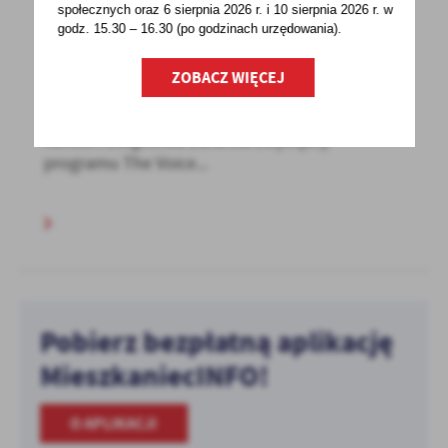
społecznych oraz 6 sierpnia 2026 r. i 10 sierpnia 2026 r. w
godz. 15.30 – 16.30 (po godzinach
urzędowania).
28 - 04 - 2023
MAJÓWKA 2023
ZOBACZ WIĘCEJ
Majówka 20232 majaStadion w Ryczywole17.00
Koncert Zbigniewa Zaranka zwycięzcy
programu The Voice...
Pobierz bezpłatną aplikację
MieszkaniecINFO!
O APLIKACJI