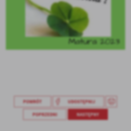
Firmy te działają w charakterze pośredników prezentujących nasze
treści w postaci wiadomości, ofert, komunikatów mediów
społecznościowych.
POWRÓT
UDOSTĘPNIJ
POPRZEDNI
NASTĘPNY