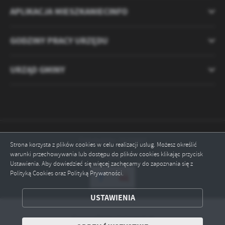
APLIKACJA MIESZKANIECINFO
GODZINY PRACY URZĘDU
URZĄD GMINY
Odwiedzin: 2121567
Strona korzysta z plików cookies w celu realizacji usług. Możesz określić
warunki przechowywania lub dostępu do plików cookies klikając przycisk
Online: 7
Ustawienia. Aby dowiedzieć się więcej zachęcamy do zapoznania się z
Polityką Cookies oraz Polityką Prywatności.
ZAPISZ WYBRANE
USTAWIENIA
ODRZUĆ WSZYSTKIE
Copyright by ryczywol.pl