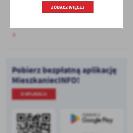
Wojewódzki Fundusz Ochrony Środowiska
ZOBACZ WIĘCEJ
i Gospodarki Wodnej w Poznaniu przypomina,
że zakup i montaż...
Pobierz bezpłatną aplikację
MieszkaniecINFO!
O APLIKACJI