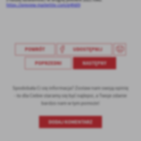
Firmy te działają w charakterze pośredników prezentujących nasze
https://preview.mailerlite.com/g4h6l9
treści w postaci wiadomości, ofert, komunikatów mediów
społecznościowych.
POWRÓT
UDOSTĘPNIJ
POPRZEDNI
NASTĘPNY
Spodobała Ci się informacja? Zostaw nam swoją opinię
- to dla Ciebie staramy się być najlepsi, a Twoje zdanie
bardzo nam w tym pomoże!
DODAJ KOMENTARZ