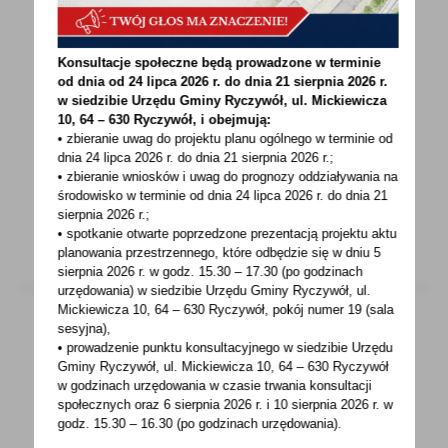
13 - 12 - 2021
Konsultacje społeczne będą prowadzone w terminie
Obwieszczenie dot. wszczęcia postępowania
od dnia od 24 lipca 2026 r. do dnia 21 sierpnia 2026 r.
w sprawie wydania decyzji środowiskowej
w siedzibie Urzędu Gminy
Ryczywół, ul. Mickiewicza
10, 64 – 630 Ryczywół, i obejmują:
Na podstawie art. 61 § 1 i 4 oraz art. 49 ustawy
• zbieranie uwag do projektu planu ogólnego w terminie od
z dnia 14 czerwca 1960 r. Kodeks postępowania
dnia 24 lipca 2026 r. do dnia 21 sierpnia 2026 r.;
• zbieranie wniosków i uwag do prognozy oddziaływania na
administracyjnego...
środowisko w terminie od dnia 24 lipca 2026 r. do dnia 21
sierpnia 2026 r.;
• spotkanie otwarte poprzedzone prezentacją projektu aktu
planowania przestrzennego, które odbędzie się w dniu 5
sierpnia 2026 r.
w godz. 15.30 – 17.30 (po godzinach
urzędowania) w siedzibie Urzędu Gminy Ryczywół, ul.
Mickiewicza 10, 64 – 630 Ryczywół, pokój
numer 19 (sala
sesyjna),
• prowadzenie punktu konsultacyjnego w siedzibie Urzędu
10 - 12 - 2021
Gminy Ryczywół, ul. Mickiewicza 10, 64 – 630 Ryczywół
w godzinach
urzędowania w czasie trwania konsultacji
Wycofanie dotacji na kotły węglowe w
społecznych oraz 6 sierpnia 2026 r. i 10 sierpnia 2026 r. w
„Czystym Powietrzu”
godz. 15.30 – 16.30 (po godzinach
urzędowania).