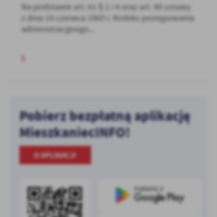
Na podstawie art. 61 § 1 i 4 oraz art. 49 ustawy
z dnia 14 czerwca 1960 r. Kodeks postępowania
administracyjnego...
Pobierz bezpłatną aplikację
MieszkaniecINFO!
O APLIKACJI