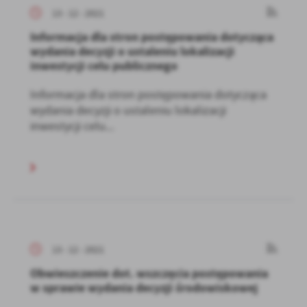
13 - 12 - 2021
Informacja dla stron postępowania dotycząca
wydania decyzji o ustaleniu lokalizacji
inwestycji celu publicznego
Informacja dla stron postępowania dotycząca
wydania decyzji o ustaleniu lokalizacji
inwestycji celu...
13 - 12 - 2021
Obwieszczenie dot. wszczęcia postępowania
w sprawie wydania decyzji środowiskowej