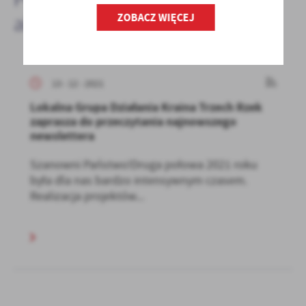
ZOBACZ WIĘCEJ
aktualności
13 - 12 - 2021
Lokalna Grupa Działania Kraina Trzech Rzek
zaprasza do przeczytania najnowszego
newslettera
Szanowni Państwo!Druga połowa 2021 roku
była dla nas bardzo intensywnym czasem.
Realizacja projektów...