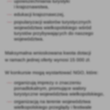
upowszechniania turystyki
i krajoznawstwa,
edukacji krajoznawczej,
popularyzacji walorów turystycznych
województwa wielkopolskiego wśród
turystów przybywających do naszego
województwa.
Maksymalna wnioskowana kwota dotacji
w ramach jednej oferty wynosi 15 000 zł.
W konkursie mogą wystartować NGO, które:
organizują imprezy o znaczeniu
ponadlokalnym, promujące walory
turystyczne województwa wielkopolskiego,
organizacją na terenie województwa
wielkopolskiego przeglądy i festiwale