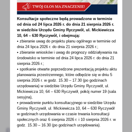
Konsultacje społeczne będą prowadzone w terminie
od dnia od 24 lipca 2026 r. do dnia 21 sierpnia 2026 r.
w siedzibie Urzędu Gminy
Ryczywół, ul. Mickiewicza
10, 64 – 630 Ryczywół, i obejmują:
POWRÓT
UDOSTĘPNIJ
• zbieranie uwag do projektu planu ogólnego w terminie od
dnia 24 lipca 2026 r. do dnia 21 sierpnia 2026 r.;
• zbieranie wniosków i uwag do prognozy oddziaływania na
POPRZEDNI
NASTĘPNY
środowisko w terminie od dnia 24 lipca 2026 r. do dnia 21
sierpnia 2026 r.;
• spotkanie otwarte poprzedzone prezentacją projektu aktu
planowania przestrzennego, które odbędzie się w dniu 5
Spodobała Ci się informacja? Zostaw nam swoją opinię
sierpnia 2026 r.
w godz. 15.30 – 17.30 (po godzinach
- to dla Ciebie staramy się być najlepsi, a Twoje zdanie
urzędowania) w siedzibie Urzędu Gminy Ryczywół, ul.
bardzo nam w tym pomoże!
Mickiewicza 10, 64 – 630 Ryczywół, pokój
numer 19 (sala
sesyjna),
• prowadzenie punktu konsultacyjnego w siedzibie Urzędu
DODAJ KOMENTARZ
Gminy Ryczywół, ul. Mickiewicza 10, 64 – 630 Ryczywół
w godzinach
urzędowania w czasie trwania konsultacji
społecznych oraz 6 sierpnia 2026 r. i 10 sierpnia 2026 r. w
godz. 15.30 – 16.30 (po godzinach
urzędowania).
Pozostałe