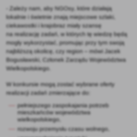
- Zależy nam, aby NGOsy, które działają
lokalnie i świetnie znają miejscowe szlaki,
ciekawostki i krajobraz miały szansę
na realizację zadań, w których tę wiedzę będą
mogły wykorzystać, promując przy tym swoją
najbliższą okolicę, czy region – mówi Jacek
Bogusławski, Członek Zarządu Województwa
Wielkopolskiego.
W konkursie mogą zostać wybrane oferty
realizacji zadań zmierzające do:
pełniejszego zaspokajania potrzeb
mieszkańców województwa
wielkopolskiego,
rozwoju przemysłu czasu wolnego,